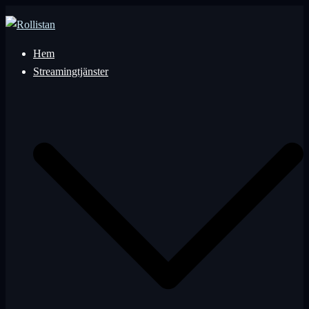
Hoppa
till
innehåll
Hem
Streamingtjänster