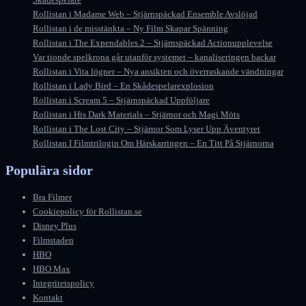
Rollistan i Madame Web – Stjärnspäckad Ensemble Avslöjad
Rollistan i de misstänkta – Ny Film Skapar Spänning
Rollistan i The Expendables 2 – Stjärnspäckad Actionupplevelse
Var tionde spelkrona går utanför systemet – kanaliseringen backar
Rollistan i Vita lögner – Nya ansikten och överraskande vändningar
Rollistan i Lady Bird – En Skådespelarexplosion
Rollistan i Scream 5 – Stjärnspäckad Uppföljare
Rollistan i His Dark Materials – Stjärnor och Magi Möts
Rollistan i The Lost City – Stjärnor Som Lyser Upp Äventyret
Rollistan I Filmtrilogin Om Härskarringen – En Titt På Stjärnorna
Populära sidor
Bra Filmer
Cookiepolicy för Rollistan.se
Disney Plus
Filmstaden
HBO
HBO Max
Integritetspolicy
Kontakt