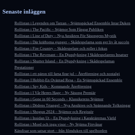
Senaste inläggen
Rollistan i Legenden om Tarzan – Stjärnspäckad Ensemble Intar Duken
Rollistan i The Pacific – Stjärnor Som Fångar Publiken
Rollistan i Line of Duty – Nya Ansikten För Säsongens Mystik
Rollistan i Där kräftorna sjunger – Skådespelarna som ger liv åt succén
Rollistan i Fire Country – Skådespelare och roller i fokus
Rollistan i The Revenant – En Djupdykning I Skådespelarens Insatser
Rollistan i Shutter Island – En Djupdykning i Skådespelarnas
Prestationer
Rollistan i ett päron till farsa firar jul – Återförening och nostalgi
Rollistan I Hobbit-En Oväntad Resa – En Stjärnspäckad Ensemble
Rollistan i Spy Kids – Kommande Återförening
Rollistan i I Vår Herres Hage – Ny Säsong Premiär
Rollistan i Gone in 60 Seconds – Klassikerens Stjärnor
Rollistan i Dödens Triangel – Nya Ansikten och Spännande Tolkningar
Rollistan i Shogun 2024 – Stjärnor och Regissör
Rollistan i Insidan Ut – En Djupdykning i Karaktärernas Värld
Rollistan i Mord och inga visor – Ny Stjärna Förvånar
Kändisar som satsar stort – från filmduken till spelborden