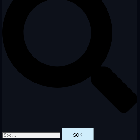
Sök
efter: