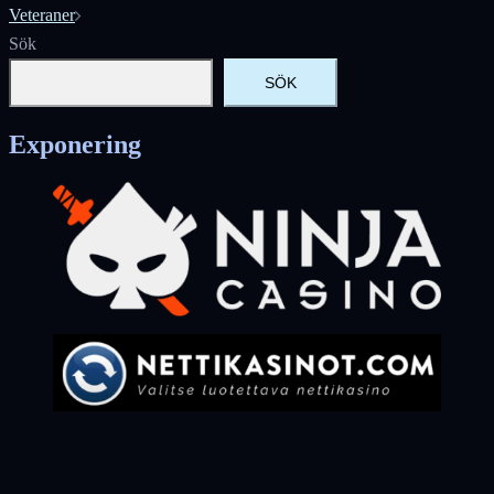
Veteraner
Sök
SÖK
Exponering