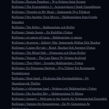
Rollistan i Bortom Paradiset – Nya Stjärnor Intar Scenen
Rollistan I The Expendables 3 – Actionstjärnor I Stark Uppställning
Rollistan i Thunder in My Heart – Spännande Nya Tillskott
Rollistan I Not Another Teen Movie – Skådespelarna Som Gjorde
Klassiker
Rollistan i The Killer – Skådespelare och Roller
Rollistan i Smala Sussie – En Kultfilm i Fokus
Rollistan i ett päron till farsa – Skådespelare vi minns
Rollistan i Avengers – Infinity War: Spännande Hjältar Och Skurkar
Rollistan i Casino Royale – Bond, Skurkar Och Agenter I Fokus
Rollistan i The Blind Side – Stjärnorna och Deras Roller
Rollistan i Venom – The Last Dance Ny Stjärna Avslöjad
Rollistan i Thor (film) – Svenska Skådespelare i Fokus
Rollistan i En Prinsessas Dagbok – Nya Tillägg För Kommande
Produktionen
Rollistan i Nora Sand – Flickorna från Englandsbåten – Ny
Skandinavisk Thriller
Rollistan i cyklopernas land – Stjärnor och Skådespelare i Fokus
Rollistan i Die Another Day – Skådespelarna Vi Minns
Rollistan i Jumanji – Welcome to the Jungle En Stjärnspäckad Ensemble
Rollistan i Varning för Jönssonligan – En Ny Generation Av
Skådespelare