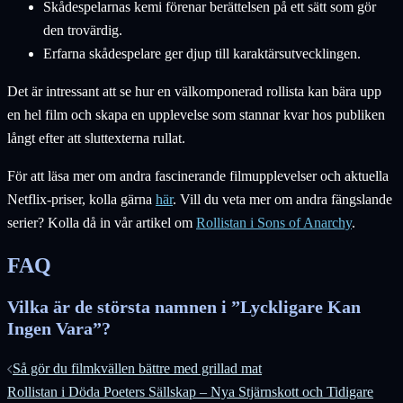
Skådespelarnas kemi förenar berättelsen på ett sätt som gör
den trovärdig.
Erfarna skådespelare ger djup till karaktärsutvecklingen.
Det är intressant att se hur en välkomponerad rollista kan bära upp
en hel film och skapa en upplevelse som stannar kvar hos publiken
långt efter att sluttexterna rullat.
För att läsa mer om andra fascinerande filmupplevelser och aktuella
Netflix-priser, kolla gärna
här
. Vill du veta mer om andra fängslande
serier? Kolla då in vår artikel om
Rollistan i Sons of Anarchy
.
FAQ
Vilka är de största namnen i ”Lyckligare Kan
Ingen Vara”?
Inläggsnavigering
Så gör du filmkvällen bättre med grillad mat
Rollistan i Döda Poeters Sällskap – Nya Stjärnskott och Tidigare