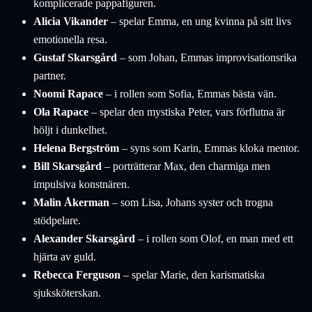
komplicerade pappafiguren.
Alicia Vikander
– spelar Emma, en ung kvinna på sitt livs
emotionella resa.
Gustaf Skarsgård
– som Johan, Emmas improvisationsrika
partner.
Noomi Rapace
– i rollen som Sofia, Emmas bästa vän.
Ola Rapace
– spelar den mystiska Peter, vars förflutna är
höljt i dunkelhet.
Helena Bergström
– syns som Karin, Emmas kloka mentor.
Bill Skarsgård
– porträtterar Max, den charmiga men
impulsiva konstnären.
Malin Åkerman
– som Lisa, Johans syster och trogna
stödpelare.
Alexander Skarsgård
– i rollen som Olof, en man med ett
hjärta av guld.
Rebecca Ferguson
– spelar Marie, den karismatiska
sjuksköterskan.