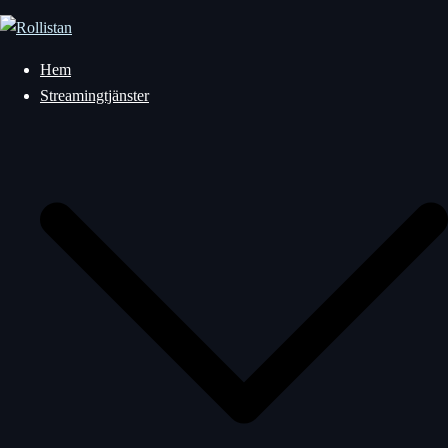
Hoppa
till
innehåll
Hem
Streamingtjänster