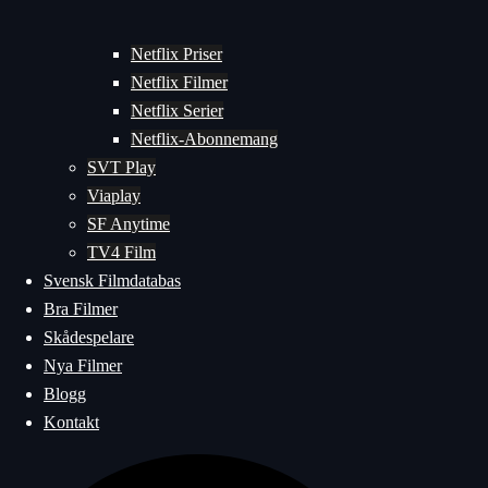
Netflix Priser
Netflix Filmer
Netflix Serier
Netflix-Abonnemang
SVT Play
Viaplay
SF Anytime
TV4 Film
Svensk Filmdatabas
Bra Filmer
Skådespelare
Nya Filmer
Blogg
Kontakt
Sök