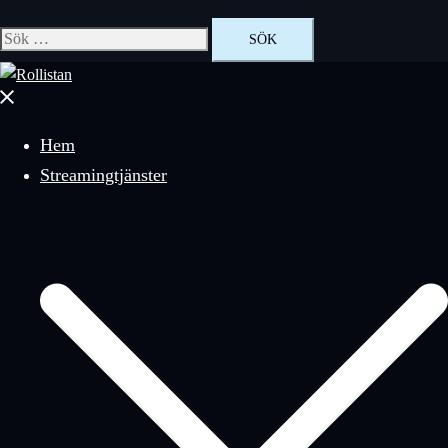
Sök
efter:
Stäng
meny
Hem
Streamingtjänster