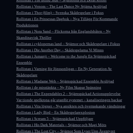
Rollistan i The Blind Side – Stjärnorna och Deras Roller
Rollistan i Venom – The Last Dance Ny Stjärna Avslöjad
Rollistan i Thor (film) – Svenska Skådespelare i Fokus
Rollistan i En Prinsessas Dagbok – Nya Tillägg För Kommande
Produktionen
Rollistan i Nora Sand – Flickorna från Englandsbåten – Ny
Skandinavisk Thriller
Rollistan i cyklopernas land – Stjärnor och Skådespelare i Fokus
Rollistan i Die Another Day – Skådespelarna Vi Minns
Rollistan i Jumanji – Welcome to the Jungle En Stjärnspäckad
Ensemble
Rollistan i Varning för Jönssonligan – En Ny Generation Av
Skådespelare
Rollistan i Madame Web – Stjärnspäckad Ensemble Avslöjad
Rollistan i de misstänkta – Ny Film Skapar Spänning
Rollistan i The Expendables 2 – Stjärnspäckad Actionupplevelse
Var tionde spelkrona går utanför systemet – kanaliseringen backar
Rollistan i Vita lögner – Nya ansikten och överraskande vändningar
Rollistan i Lady Bird – En Skådespelarexplosion
Rollistan i Scream 5 – Stjärnspäckad Uppföljare
Rollistan i His Dark Materials – Stjärnor och Magi Möts
Rollistan i The Lost City – Stjärnor Som Lyser Upp Äventyret