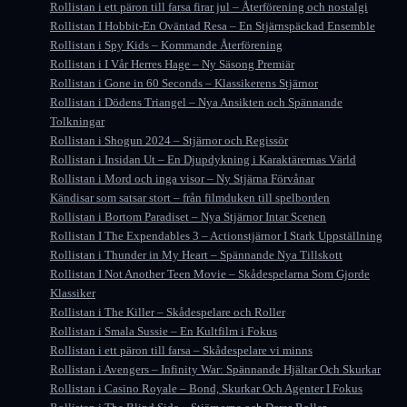
Rollistan i ett päron till farsa firar jul – Återförening och nostalgi
Rollistan I Hobbit-En Oväntad Resa – En Stjärnspäckad Ensemble
Rollistan i Spy Kids – Kommande Återförening
Rollistan i I Vår Herres Hage – Ny Säsong Premiär
Rollistan i Gone in 60 Seconds – Klassikerens Stjärnor
Rollistan i Dödens Triangel – Nya Ansikten och Spännande
Tolkningar
Rollistan i Shogun 2024 – Stjärnor och Regissör
Rollistan i Insidan Ut – En Djupdykning i Karaktärernas Värld
Rollistan i Mord och inga visor – Ny Stjärna Förvånar
Kändisar som satsar stort – från filmduken till spelborden
Rollistan i Bortom Paradiset – Nya Stjärnor Intar Scenen
Rollistan I The Expendables 3 – Actionstjärnor I Stark Uppställning
Rollistan i Thunder in My Heart – Spännande Nya Tillskott
Rollistan I Not Another Teen Movie – Skådespelarna Som Gjorde
Klassiker
Rollistan i The Killer – Skådespelare och Roller
Rollistan i Smala Sussie – En Kultfilm i Fokus
Rollistan i ett päron till farsa – Skådespelare vi minns
Rollistan i Avengers – Infinity War: Spännande Hjältar Och Skurkar
Rollistan i Casino Royale – Bond, Skurkar Och Agenter I Fokus