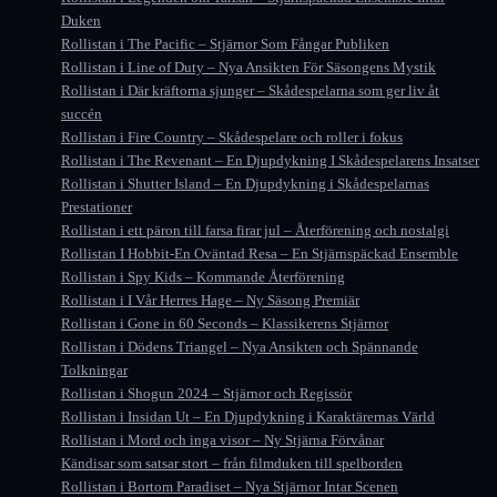
Duken
Rollistan i The Pacific – Stjärnor Som Fångar Publiken
Rollistan i Line of Duty – Nya Ansikten För Säsongens Mystik
Rollistan i Där kräftorna sjunger – Skådespelarna som ger liv åt
succén
Rollistan i Fire Country – Skådespelare och roller i fokus
Rollistan i The Revenant – En Djupdykning I Skådespelarens Insatser
Rollistan i Shutter Island – En Djupdykning i Skådespelarnas
Prestationer
Rollistan i ett päron till farsa firar jul – Återförening och nostalgi
Rollistan I Hobbit-En Oväntad Resa – En Stjärnspäckad Ensemble
Rollistan i Spy Kids – Kommande Återförening
Rollistan i I Vår Herres Hage – Ny Säsong Premiär
Rollistan i Gone in 60 Seconds – Klassikerens Stjärnor
Rollistan i Dödens Triangel – Nya Ansikten och Spännande
Tolkningar
Rollistan i Shogun 2024 – Stjärnor och Regissör
Rollistan i Insidan Ut – En Djupdykning i Karaktärernas Värld
Rollistan i Mord och inga visor – Ny Stjärna Förvånar
Kändisar som satsar stort – från filmduken till spelborden
Rollistan i Bortom Paradiset – Nya Stjärnor Intar Scenen