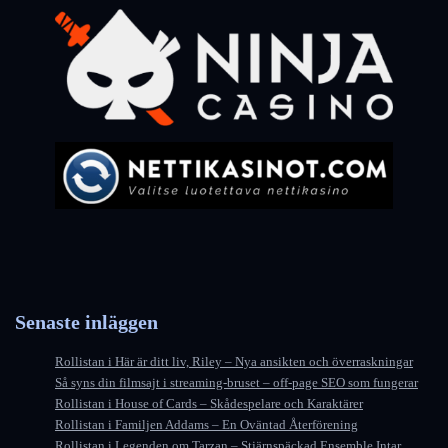
Senaste inläggen
Rollistan i Här är ditt liv, Riley – Nya ansikten och överraskningar
Så syns din filmsajt i streaming-bruset – off-page SEO som fungerar
Rollistan i House of Cards – Skådespelare och Karaktärer
Rollistan i Familjen Addams – En Oväntad Återförening
Rollistan i Legenden om Tarzan – Stjärnspäckad Ensemble Intar