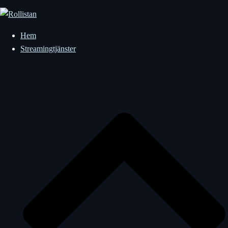
Hoppa
till
innehåll
Hem
Streamingtjänster