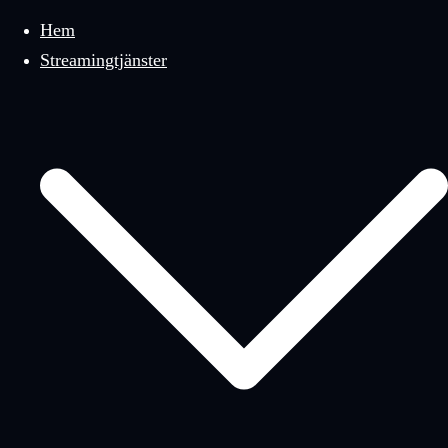
meny
Hem
Streamingtjänster