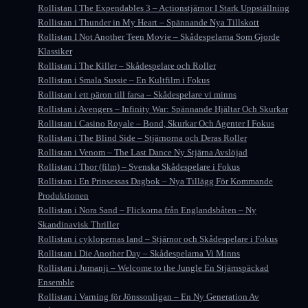
Rollistan I The Expendables 3 – Actionstjärnor I Stark Uppställning
Rollistan i Thunder in My Heart – Spännande Nya Tillskott
Rollistan I Not Another Teen Movie – Skådespelarna Som Gjorde
Klassiker
Rollistan i The Killer – Skådespelare och Roller
Rollistan i Smala Sussie – En Kultfilm i Fokus
Rollistan i ett päron till farsa – Skådespelare vi minns
Rollistan i Avengers – Infinity War: Spännande Hjältar Och Skurkar
Rollistan i Casino Royale – Bond, Skurkar Och Agenter I Fokus
Rollistan i The Blind Side – Stjärnorna och Deras Roller
Rollistan i Venom – The Last Dance Ny Stjärna Avslöjad
Rollistan i Thor (film) – Svenska Skådespelare i Fokus
Rollistan i En Prinsessas Dagbok – Nya Tillägg För Kommande
Produktionen
Rollistan i Nora Sand – Flickorna från Englandsbåten – Ny
Skandinavisk Thriller
Rollistan i cyklopernas land – Stjärnor och Skådespelare i Fokus
Rollistan i Die Another Day – Skådespelarna Vi Minns
Rollistan i Jumanji – Welcome to the Jungle En Stjärnspäckad
Ensemble
Rollistan i Varning för Jönssonligan – En Ny Generation Av