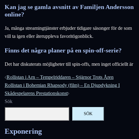
Kan jag se gamla avsnitt av Familjen Andersson
online?
Ja, många streamingtjänster erbjuder tidigare säsonger för de som
vill ta igen eller återuppleva favoritögonblick.
Finns det några planer på en spin-off-serie?
Det har diskuterats möjligheter till spin-offs, men inget officiellt är
Inläggsnavigering
Rollistan i Arn – Tempelriddaren – Stjärnor Trots Åren
Rollistan i Bohemian Rhapsody (film) – En Djupdykning I
Skådespelarens Prestationskonst
Sök
SÖK
Exponering