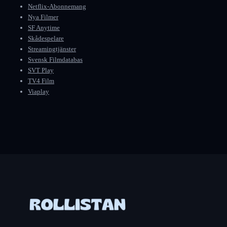
Netflix-Abonnemang
Nya Filmer
SF Anytime
Skådespelare
Streamingtjänster
Svensk Filmdatabas
SVT Play
TV4 Film
Viaplay