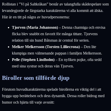
Rollistan i ”Vi på Saltkråkan” består av talangfulla skådespelare som
levandegjorde de färgstarka karaktärerna vi alla kommit att älska.
Här är en titt på några av huvudpersonerna:
Tjorven (Maria Johansson)
– Denna charmiga och envisa
flicka blev snabbt en favorit för många tittare. Tjorvens
relation till sin hund Båtsman är central för serien.
Melker Melkersson (Torsten Lilliecrona)
– Den lite
klumpiga men välmenande pappan i familjen Melkersson.
Pelle (Stephen Lindholm)
– En nyfiken pojke, ofta sedd
med sina systrar och deras vän Tjorven.
Biroller som tillförde djup
Förutom huvudkaraktärerna spelade birollerna en viktig del i att
bygga upp berättelsen och dess dynamik. Dessa roller bidrog med
humor och hjärta till varje avsnitt: