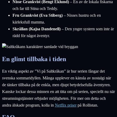
Nisse Grankvist (Bengt Eklund)
– En av de lokala fiskarna
och far till Stina och Teddy.
Fru Grankvist (Eva Stiberg)
– Nisses hustru och en
kärleksfull mamma.
Skrållan (Kajsa Dandenell)
– Den yngre systern som inte är
rädd för något äventyr.
En glimt tillbaka i tiden
En viktig aspekt av ”Vi på Saltkråkan” är hur serien fångar det
svenska sommaridyllen. Många upplever en känsla av nostalgi när
de tänker tillbaka på de enkla, men djupt betydelsefulla äventyren.
Kanske lockar dessa minnen en att titta om på serien, speciellt nu när
streamningstjänster erbjuder möjligheten. För mer om detta och
andra älskade program, kolla in
Netflix priser
på Rollistan.