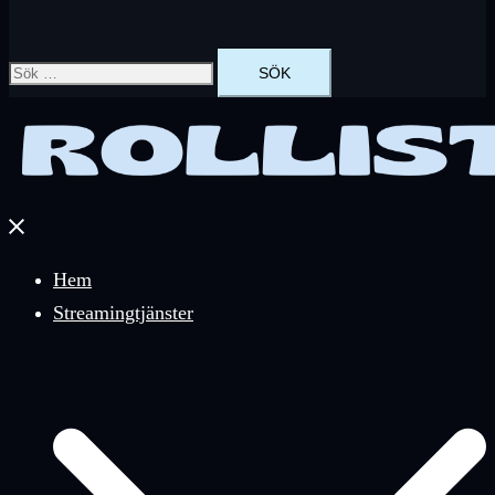
Sök
efter:
Stäng
meny
Hem
Streamingtjänster