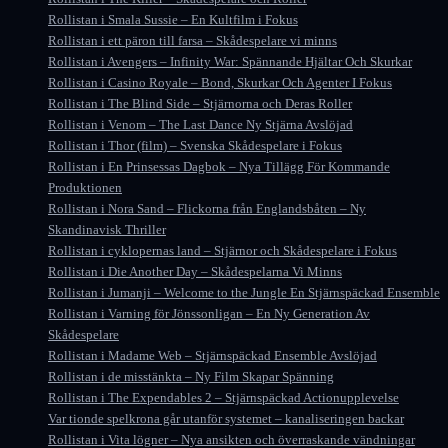
Rollistan i Smala Sussie – En Kultfilm i Fokus
Rollistan i ett päron till farsa – Skådespelare vi minns
Rollistan i Avengers – Infinity War: Spännande Hjältar Och Skurkar
Rollistan i Casino Royale – Bond, Skurkar Och Agenter I Fokus
Rollistan i The Blind Side – Stjärnorna och Deras Roller
Rollistan i Venom – The Last Dance Ny Stjärna Avslöjad
Rollistan i Thor (film) – Svenska Skådespelare i Fokus
Rollistan i En Prinsessas Dagbok – Nya Tillägg För Kommande
Produktionen
Rollistan i Nora Sand – Flickorna från Englandsbåten – Ny
Skandinavisk Thriller
Rollistan i cyklopernas land – Stjärnor och Skådespelare i Fokus
Rollistan i Die Another Day – Skådespelarna Vi Minns
Rollistan i Jumanji – Welcome to the Jungle En Stjärnspäckad Ensemble
Rollistan i Varning för Jönssonligan – En Ny Generation Av
Skådespelare
Rollistan i Madame Web – Stjärnspäckad Ensemble Avslöjad
Rollistan i de misstänkta – Ny Film Skapar Spänning
Rollistan i The Expendables 2 – Stjärnspäckad Actionupplevelse
Var tionde spelkrona går utanför systemet – kanaliseringen backar
Rollistan i Vita lögner – Nya ansikten och överraskande vändningar