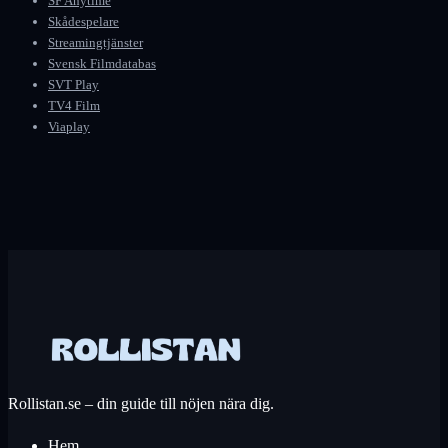
SF Anytime
Skådespelare
Streamingtjänster
Svensk Filmdatabas
SVT Play
TV4 Film
Viaplay
Rollistan.se – din guide till nöjen nära dig.
Hem