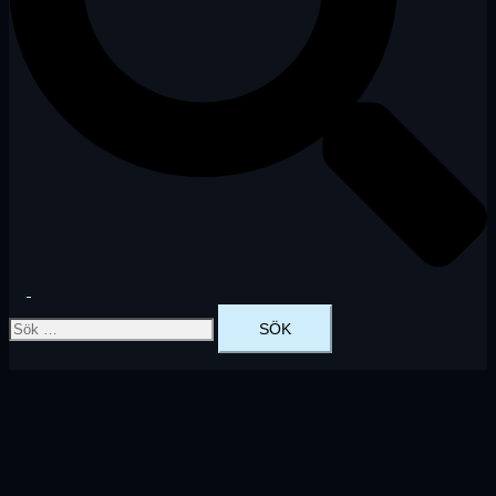
Slå
Sök
på/av
efter:
meny