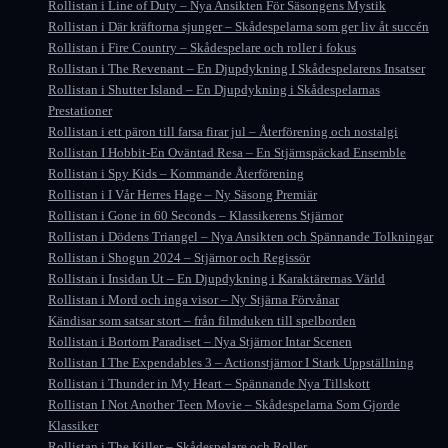
Rollistan i Line of Duty – Nya Ansikten För Säsongens Mystik
Rollistan i Där kräftorna sjunger – Skådespelarna som ger liv åt succén
Rollistan i Fire Country – Skådespelare och roller i fokus
Rollistan i The Revenant – En Djupdykning I Skådespelarens Insatser
Rollistan i Shutter Island – En Djupdykning i Skådespelarnas
Prestationer
Rollistan i ett päron till farsa firar jul – Återförening och nostalgi
Rollistan I Hobbit-En Oväntad Resa – En Stjärnspäckad Ensemble
Rollistan i Spy Kids – Kommande Återförening
Rollistan i I Vår Herres Hage – Ny Säsong Premiär
Rollistan i Gone in 60 Seconds – Klassikerens Stjärnor
Rollistan i Dödens Triangel – Nya Ansikten och Spännande Tolkningar
Rollistan i Shogun 2024 – Stjärnor och Regissör
Rollistan i Insidan Ut – En Djupdykning i Karaktärernas Värld
Rollistan i Mord och inga visor – Ny Stjärna Förvånar
Kändisar som satsar stort – från filmduken till spelborden
Rollistan i Bortom Paradiset – Nya Stjärnor Intar Scenen
Rollistan I The Expendables 3 – Actionstjärnor I Stark Uppställning
Rollistan i Thunder in My Heart – Spännande Nya Tillskott
Rollistan I Not Another Teen Movie – Skådespelarna Som Gjorde
Klassiker
Rollistan i The Killer – Skådespelare och Roller