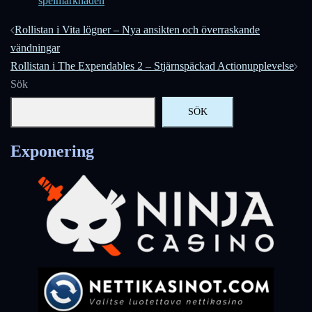
spelmarknaden
Inläggsnavigering
Rollistan i Vita lögner – Nya ansikten och överraskande
vändningar
Rollistan i The Expendables 2 – Stjärnspäckad Actionupplevelse
Sök
SÖK
Exponering