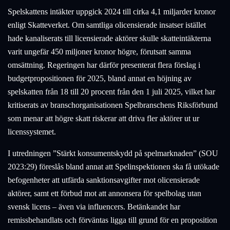
Spelskattens intäkter uppgick 2024 till cirka 4,1 miljarder kronor
enligt Skatteverket. Om samtliga olicensierade insatser istället
hade kanaliserats till licensierade aktörer skulle skatteintäkterna
varit ungefär 450 miljoner kronor högre, förutsatt samma
omsättning. Regeringen har därför presenterat flera förslag i
budgetpropositionen för 2025, bland annat en höjning av
spelskatten från 18 till 20 procent från den 1 juli 2025, vilket har
kritiserats av branschorganisationen Spelbranschens Riksförbund
som menar att högre skatt riskerar att driva fler aktörer ut ur
licenssystemet.
I utredningen ”Stärkt konsumentskydd på spelmarknaden” (SOU
2023:29) föreslås bland annat att Spelinspektionen ska få utökade
befogenheter att utfärda sanktionsavgifter mot olicensierade
aktörer, samt ett förbud mot att annonsera för spelbolag utan
svensk licens – även via influencers. Betänkandet har
remissbehandlats och förväntas ligga till grund för en proposition