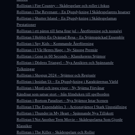
Rollistan i Fire Country – Skådespelare och roller i fokus
Rollistan i The Revenant – En Djupdykning I Skådespelarens Insatser
Rollistan i Shutter Island – En Djupdykning i Skådespelarnas
Prestationer
Rollistan i ett päron till farsa firar jul – Återförening och nostalgi
Rollistan I Hobbit-En Oväntad Resa – En Stjärnspäckad Ensemble
Rollistan i Spy Kids – Kommande Återförening
Rollistan i I Vår Herres Hage – Ny Säsong Premiär
Rollistan i Gone in 60 Seconds – Klassikerens Stjärnor
Rollistan i Dödens Triangel – Nya Ansikten och Spännande
Tolkningar
Rollistan i Shogun 2024 – Stjärnor och Regissör
Rollistan i Insidan Ut – En Djupdykning i Karaktärernas Värld
Rollistan i Mord och inga visor – Ny Stjärna Förvånar
Kändisar som satsar stort – från filmduken till spelborden
Rollistan i Bortom Paradiset – Nya Stjärnor Intar Scenen
Rollistan I The Expendables 3 – Actionstjärnor I Stark Uppställning
Rollistan i Thunder in My Heart – Spännande Nya Tillskott
Rollistan I Not Another Teen Movie – Skådespelarna Som Gjorde
Klassiker
Rollistan i The Killer – Skådespelare och Roller