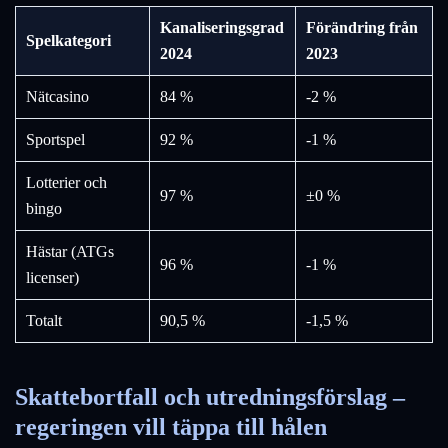
Kanaliseringsgrad
Förändring från
Spelkategori
2024
2023
Nätcasino
84 %
-2 %
Sportspel
92 %
-1 %
Lotterier och
97 %
±0 %
bingo
Hästar (ATGs
96 %
-1 %
licenser)
Totalt
90,5 %
-1,5 %
Skattebortfall och utredningsförslag –
regeringen vill täppa till hålen