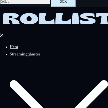
Sök
efter:
Stäng
meny
Hem
Streamingtjänster