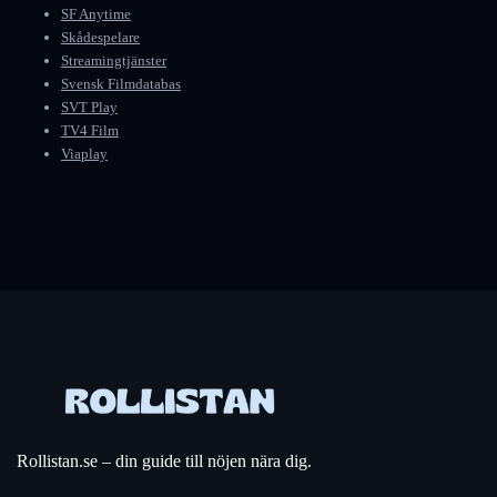
SF Anytime
Skådespelare
Streamingtjänster
Svensk Filmdatabas
SVT Play
TV4 Film
Viaplay
Rollistan.se – din guide till nöjen nära dig.