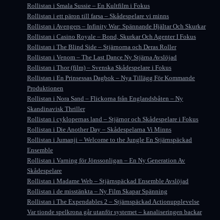
Rollistan i Smala Sussie – En Kultfilm i Fokus
Rollistan i ett päron till farsa – Skådespelare vi minns
Rollistan i Avengers – Infinity War: Spännande Hjältar Och Skurkar
Rollistan i Casino Royale – Bond, Skurkar Och Agenter I Fokus
Rollistan i The Blind Side – Stjärnorna och Deras Roller
Rollistan i Venom – The Last Dance Ny Stjärna Avslöjad
Rollistan i Thor (film) – Svenska Skådespelare i Fokus
Rollistan i En Prinsessas Dagbok – Nya Tillägg För Kommande
Produktionen
Rollistan i Nora Sand – Flickorna från Englandsbåten – Ny
Skandinavisk Thriller
Rollistan i cyklopernas land – Stjärnor och Skådespelare i Fokus
Rollistan i Die Another Day – Skådespelarna Vi Minns
Rollistan i Jumanji – Welcome to the Jungle En Stjärnspäckad
Ensemble
Rollistan i Varning för Jönssonligan – En Ny Generation Av
Skådespelare
Rollistan i Madame Web – Stjärnspäckad Ensemble Avslöjad
Rollistan i de misstänkta – Ny Film Skapar Spänning
Rollistan i The Expendables 2 – Stjärnspäckad Actionupplevelse
Var tionde spelkrona går utanför systemet – kanaliseringen backar