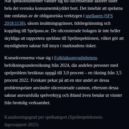
När spelkonsumenter vänder sig till olicensierade aktörer faller
hela det svenska konsumentskyddet bort. Det innebär att spelarna
inte omfattas av de obligatoriska verktygen i
spellagen (SFS
2018:1138)
, såsom insättningsgränser, tidsbegränsning och
koppling till Spelpaus.se. De olicensierade bolagen är inte heller
skyldiga att rapportera speldata till Spelinspektionen, vilket gör att
myndigheten saknar full insyn i marknadens risker.
Konsekvenserna visar sig i
Folkhälsomyndighetens
befolkningsundersökning från 2024, där andelen personer med
spelproblem beräknas uppgå till 3,9 procent – en ökning från 3,5
procent 2022. Forskare pekar på att en stor andel av dessa
problemspelare använder olicensierade casinon, eftersom dessa
saknar ansvarsfulla spelverktyg och ibland även betalar ut vinster
från brottslig verksamhet.
Kanaliseringsgrad per spelkategori (Spelinspektionens
lägesrapport 2025)