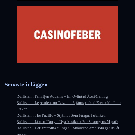
Senaste inläggen
Rollistan i Familjen Addams – En Oväntad Återförening
Rollistan i Legenden om Tarzan – Stjärnspäckad Ensemble Intar
Duken
Rollistan i The Pacific – Stjärnor Som Fångar Publiken
Rollistan i Line of Duty – Nya Ansikten För Säsongens Mystik
Rollistan i Där kräftorna sjunger – Skådespelarna som ger liv åt
succén