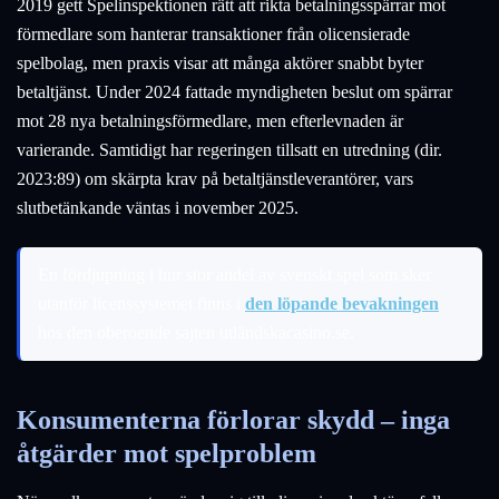
2019 gett Spelinspektionen rätt att rikta betalningsspärrar mot
förmedlare som hanterar transaktioner från olicensierade
spelbolag, men praxis visar att många aktörer snabbt byter
betaltjänst. Under 2024 fattade myndigheten beslut om spärrar
mot 28 nya betalningsförmedlare, men efterlevnaden är
varierande. Samtidigt har regeringen tillsatt en utredning (dir.
2023:89) om skärpta krav på betaltjänstleverantörer, vars
slutbetänkande väntas i november 2025.
En fördjupning i hur stor andel av svenskt spel som sker
utanför licenssystemet finns i
den löpande bevakningen
hos den oberoende sajten utländskacasino.se.
Konsumenterna förlorar skydd – inga
åtgärder mot spelproblem