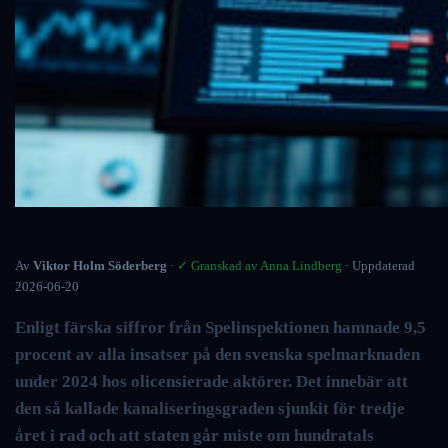
Av
Viktor Holm Söderberg
·
✓ Granskad av Anna Lindberg
· Uppdaterad
2026-06-20
Enligt färska siffror från Spelinspektionen hamnade 9,5
procent av alla insatser på den svenska spelmarknaden
under 2024 hos olicensierade aktörer. Det innebär att
den så kallade kanaliseringsgraden sjunkit för tredje
året i rad och att staten går miste om hundratals