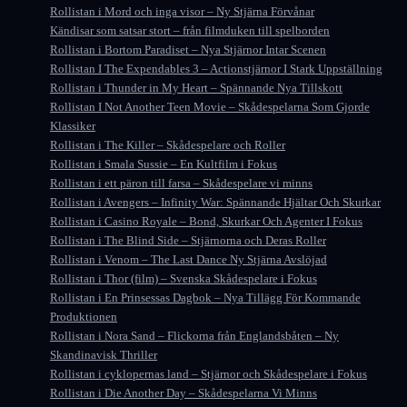
Rollistan i Mord och inga visor – Ny Stjärna Förvånar
Kändisar som satsar stort – från filmduken till spelborden
Rollistan i Bortom Paradiset – Nya Stjärnor Intar Scenen
Rollistan I The Expendables 3 – Actionstjärnor I Stark Uppställning
Rollistan i Thunder in My Heart – Spännande Nya Tillskott
Rollistan I Not Another Teen Movie – Skådespelarna Som Gjorde
Klassiker
Rollistan i The Killer – Skådespelare och Roller
Rollistan i Smala Sussie – En Kultfilm i Fokus
Rollistan i ett päron till farsa – Skådespelare vi minns
Rollistan i Avengers – Infinity War: Spännande Hjältar Och Skurkar
Rollistan i Casino Royale – Bond, Skurkar Och Agenter I Fokus
Rollistan i The Blind Side – Stjärnorna och Deras Roller
Rollistan i Venom – The Last Dance Ny Stjärna Avslöjad
Rollistan i Thor (film) – Svenska Skådespelare i Fokus
Rollistan i En Prinsessas Dagbok – Nya Tillägg För Kommande
Produktionen
Rollistan i Nora Sand – Flickorna från Englandsbåten – Ny
Skandinavisk Thriller
Rollistan i cyklopernas land – Stjärnor och Skådespelare i Fokus
Rollistan i Die Another Day – Skådespelarna Vi Minns