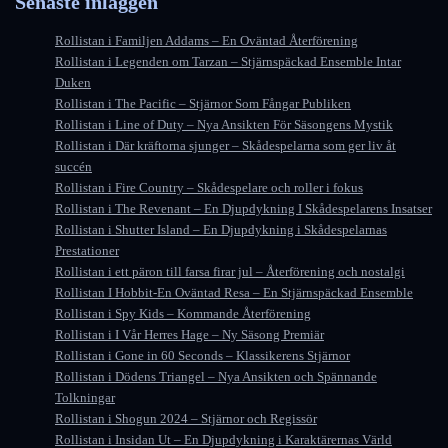
Senaste inläggen
Rollistan i Familjen Addams – En Oväntad Återförening
Rollistan i Legenden om Tarzan – Stjärnspäckad Ensemble Intar
Duken
Rollistan i The Pacific – Stjärnor Som Fångar Publiken
Rollistan i Line of Duty – Nya Ansikten För Säsongens Mystik
Rollistan i Där kräftorna sjunger – Skådespelarna som ger liv åt
succén
Rollistan i Fire Country – Skådespelare och roller i fokus
Rollistan i The Revenant – En Djupdykning I Skådespelarens Insatser
Rollistan i Shutter Island – En Djupdykning i Skådespelarnas
Prestationer
Rollistan i ett päron till farsa firar jul – Återförening och nostalgi
Rollistan I Hobbit-En Oväntad Resa – En Stjärnspäckad Ensemble
Rollistan i Spy Kids – Kommande Återförening
Rollistan i I Vår Herres Hage – Ny Säsong Premiär
Rollistan i Gone in 60 Seconds – Klassikerens Stjärnor
Rollistan i Dödens Triangel – Nya Ansikten och Spännande
Tolkningar
Rollistan i Shogun 2024 – Stjärnor och Regissör
Rollistan i Insidan Ut – En Djupdykning i Karaktärernas Värld