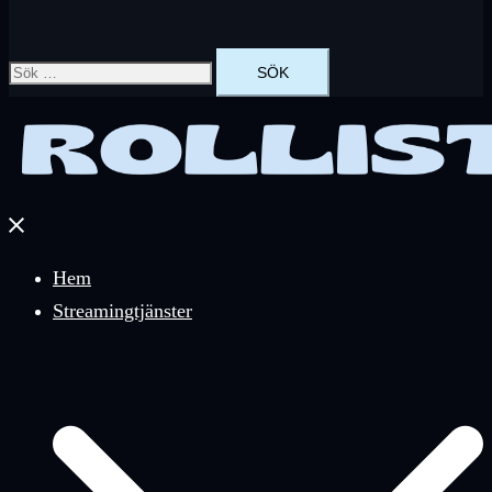
Sök
efter:
Stäng
meny
Hem
Streamingtjänster