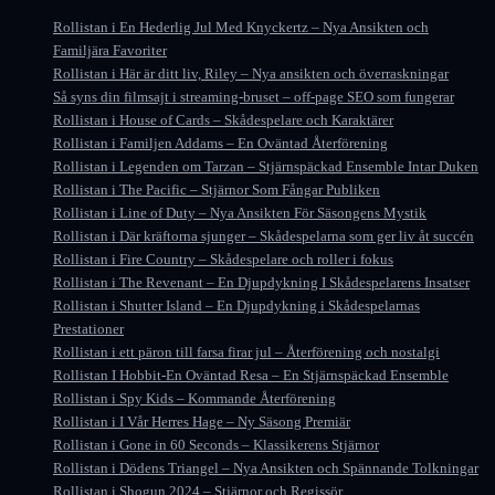
Rollistan i En Hederlig Jul Med Knyckertz – Nya Ansikten och
Familjära Favoriter
Rollistan i Här är ditt liv, Riley – Nya ansikten och överraskningar
Så syns din filmsajt i streaming-bruset – off-page SEO som fungerar
Rollistan i House of Cards – Skådespelare och Karaktärer
Rollistan i Familjen Addams – En Oväntad Återförening
Rollistan i Legenden om Tarzan – Stjärnspäckad Ensemble Intar Duken
Rollistan i The Pacific – Stjärnor Som Fångar Publiken
Rollistan i Line of Duty – Nya Ansikten För Säsongens Mystik
Rollistan i Där kräftorna sjunger – Skådespelarna som ger liv åt succén
Rollistan i Fire Country – Skådespelare och roller i fokus
Rollistan i The Revenant – En Djupdykning I Skådespelarens Insatser
Rollistan i Shutter Island – En Djupdykning i Skådespelarnas
Prestationer
Rollistan i ett päron till farsa firar jul – Återförening och nostalgi
Rollistan I Hobbit-En Oväntad Resa – En Stjärnspäckad Ensemble
Rollistan i Spy Kids – Kommande Återförening
Rollistan i I Vår Herres Hage – Ny Säsong Premiär
Rollistan i Gone in 60 Seconds – Klassikerens Stjärnor
Rollistan i Dödens Triangel – Nya Ansikten och Spännande Tolkningar
Rollistan i Shogun 2024 – Stjärnor och Regissör