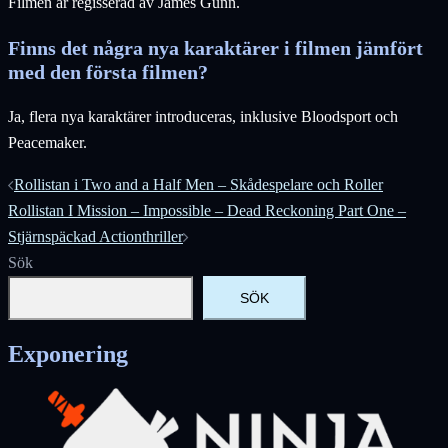
Filmen är regisserad av James Gunn.
Finns det några nya karaktärer i filmen jämfört
med den första filmen?
Ja, flera nya karaktärer introduceras, inklusive Bloodsport och
Peacemaker.
Inläggsnavigering
Rollistan i Two and a Half Men – Skådespelare och Roller
Rollistan I Mission – Impossible – Dead Reckoning Part One –
Stjärnspäckad Actionthriller
Sök
SÖK
Exponering