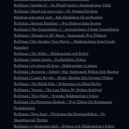
Rollistan i Insidan Ut – En Djupdykning i Karaktärernas Värld
Rollistan i Mord och inga visor – Ny Stjärna Förvånar
Kändisar som satsar stort – från filmduken till spelborden
Rollistan i Bortom Paradiset – Nya Stjärnor Intar Scenen
Rollistan I The Expendables 3 – Actionstjärnor I Stark Uppställning
Rollistan i Thunder in My Heart – Spännande Nya Tillskott
Rollistan I Not Another Teen Movie – Skådespelarna Som Gjorde
Klassiker
Rollistan i The Killer – Skådespelare och Roller
Rollistan i Smala Sussie – En Kultfilm i Fokus
Rollistan i ett päron till farsa – Skådespelare vi minns
Rollistan i Avengers – Infinity War: Spännande Hjältar Och Skurkar
Rollistan i Casino Royale – Bond, Skurkar Och Agenter I Fokus
Rollistan i The Blind Side – Stjärnorna och Deras Roller
Rollistan i Venom – The Last Dance Ny Stjärna Avslöjad
Rollistan i Thor (film) – Svenska Skådespelare i Fokus
Rollistan i En Prinsessas Dagbok – Nya Tillägg För Kommande
Produktionen
Rollistan i Nora Sand – Flickorna från Englandsbåten – Ny
Skandinavisk Thriller
Rollistan i cyklopernas land – Stjärnor och Skådespelare i Fokus