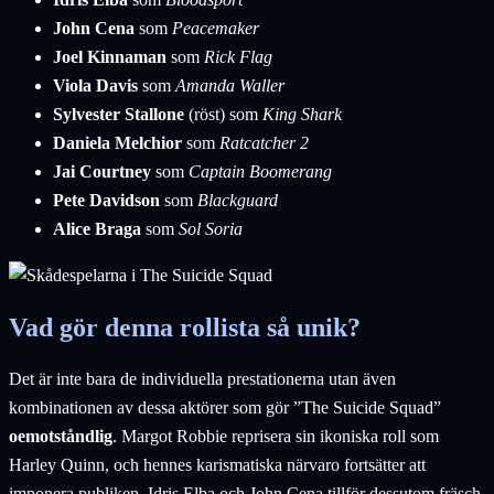
John Cena
som
Peacemaker
Joel Kinnaman
som
Rick Flag
Viola Davis
som
Amanda Waller
Sylvester Stallone
(röst) som
King Shark
Daniela Melchior
som
Ratcatcher 2
Jai Courtney
som
Captain Boomerang
Pete Davidson
som
Blackguard
Alice Braga
som
Sol Soria
Vad gör denna rollista så unik?
Det är inte bara de individuella prestationerna utan även
kombinationen av dessa aktörer som gör ”The Suicide Squad”
oemotståndlig
. Margot Robbie reprisera sin ikoniska roll som
Harley Quinn, och hennes karismatiska närvaro fortsätter att
imponera publiken. Idris Elba och John Cena tillför dessutom fräsch