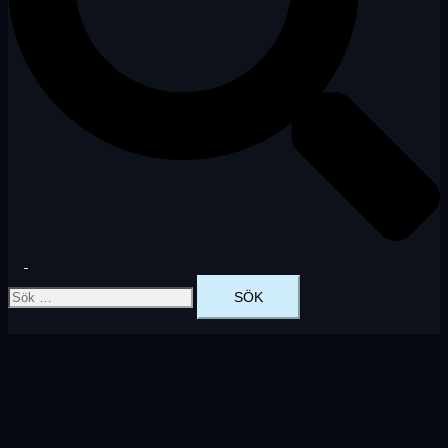
Slå
Sök
på/av
efter:
meny