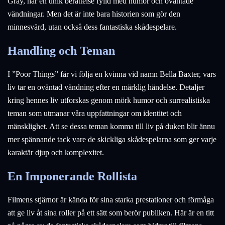
Gray, har en unik berättelse fylld med humor och oväntade
vändningar. Men det är inte bara historien som gör den
minnesvärd, utan också dess fantastiska skådespelare.
Handling och Teman
I ”Poor Things” får vi följa en kvinna vid namn Bella Baxter, vars
liv tar en oväntad vändning efter en märklig händelse. Detaljer
kring hennes liv utforskas genom mörk humor och surrealistiska
teman som utmanar våra uppfattningar om identitet och
mänsklighet. Att se dessa teman komma till liv på duken blir ännu
mer spännande tack vare de skickliga skådespelarna som ger varje
karaktär djup och komplexitet.
En Imponerande Rollista
Filmens stjärnor är kända för sina starka prestationer och förmåga
att ge liv åt sina roller på ett sätt som berör publiken. Här är en titt