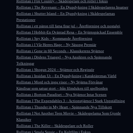
Rollistan i Fire Country – Skådespelare och roller i fokus
Rollistan i The Revenant – En Djupdykning I Skådespelarens Insatser
Rollistan i Shutter Island – En Djupdykning i Skådespelarnas
Prestationer
Rollistan i ett päron till farsa firar jul – Återförening och nostalgi
Rollistan I Hobbit-En Oväntad Resa – En Stjärnspäckad Ensemble
Rollistan i Spy Kids – Kommande Återförening
Rollistan i I Vår Herres Hage – Ny Säsong Premiär
Rollistan i Gone in 60 Seconds – Klassikerens Stjärnor
Rollistan i Dödens Triangel – Nya Ansikten och Spännande
Tolkningar
Rollistan i Shogun 2024 – Stjärnor och Regissör
Rollistan i Insidan Ut – En Djupdykning i Karaktärernas Värld
Rollistan i Mord och inga visor – Ny Stjärna Förvånar
Kändisar som satsar stort – från filmduken till spelborden
Rollistan i Bortom Paradiset – Nya Stjärnor Intar Scenen
Rollistan I The Expendables 3 – Actionstjärnor I Stark Uppställning
Rollistan i Thunder in My Heart – Spännande Nya Tillskott
Rollistan I Not Another Teen Movie – Skådespelarna Som Gjorde
Klassiker
Rollistan i The Killer – Skådespelare och Roller
Rollistan i Smala Sussie – En Kultfilm i Fokus