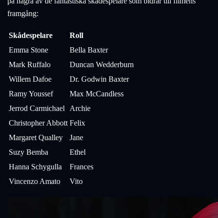
på några av de fantastiska skådespelare som bidrar till filmens
framgång:
Skådespelare
Roll
Emma Stone
Bella Baxter
Mark Ruffalo
Duncan Wedderburn
Willem Dafoe
Dr. Godwin Baxter
Ramy Youssef
Max McCandless
Jerrod Carmichael
Archie
Christopher Abbott
Felix
Margaret Qualley
Jane
Suzy Bemba
Ethel
Hanna Schygulla
Frances
Vincenzo Amato
Vito