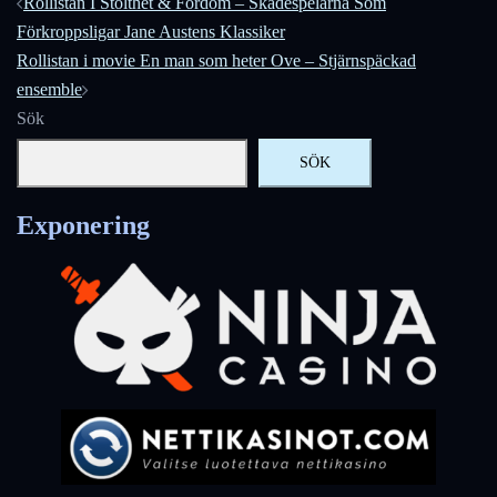
Inläggsnavigering
Rollistan I Stolthet & Fördom – Skådespelarna Som
Förkroppsligar Jane Austens Klassiker
Rollistan i movie En man som heter Ove – Stjärnspäckad
ensemble
Sök
SÖK
Exponering