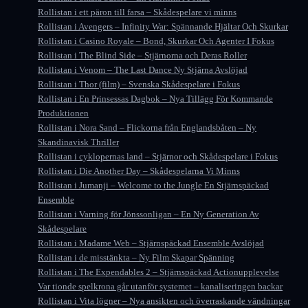
Rollistan i ett päron till farsa – Skådespelare vi minns
Rollistan i Avengers – Infinity War: Spännande Hjältar Och Skurkar
Rollistan i Casino Royale – Bond, Skurkar Och Agenter I Fokus
Rollistan i The Blind Side – Stjärnorna och Deras Roller
Rollistan i Venom – The Last Dance Ny Stjärna Avslöjad
Rollistan i Thor (film) – Svenska Skådespelare i Fokus
Rollistan i En Prinsessas Dagbok – Nya Tillägg För Kommande
Produktionen
Rollistan i Nora Sand – Flickorna från Englandsbåten – Ny
Skandinavisk Thriller
Rollistan i cyklopernas land – Stjärnor och Skådespelare i Fokus
Rollistan i Die Another Day – Skådespelarna Vi Minns
Rollistan i Jumanji – Welcome to the Jungle En Stjärnspäckad
Ensemble
Rollistan i Varning för Jönssonligan – En Ny Generation Av
Skådespelare
Rollistan i Madame Web – Stjärnspäckad Ensemble Avslöjad
Rollistan i de misstänkta – Ny Film Skapar Spänning
Rollistan i The Expendables 2 – Stjärnspäckad Actionupplevelse
Var tionde spelkrona går utanför systemet – kanaliseringen backar
Rollistan i Vita lögner – Nya ansikten och överraskande vändningar