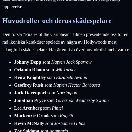
upplevelse.
Huvudroller och deras skådespelare
Den första ”Pirates of the Caribbean”-filmen presenterade oss för en
rad ikoniska karaktärer spelade av några av Hollywoods mest
talangfulla skådespelare. Här är en lista över huvudrollsinnehavarna:
Johnny Depp
som
Kapten Jack Sparrow
Orlando Bloom
som
Will Turner
Keira Knightley
som
Elizabeth Swann
Geoffrey Rush
som
Kapten Hector Barbossa
Jack Davenport
som
Norrington
Jonathan Pryce
som
Guvernör Weatherby Swann
Lee Arenberg
som
Pintel
Mackenzie Crook
som
Ragetti
Kevin McNally
som
Joshamee Gibbs
Zoe Saldana
som
Anamaria