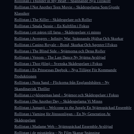
Rollistan i Thunder in My Heart – Spännande Nya Tillskott
Rollistan I Not Another Teen Movie – Skådespelarna Som Gjorde
Klassiker
Rollistan i The Killer – Skådespelare och Roller
Rollistan i Smala Sussie – En Kultfilm i Fokus
Rollistan i ett päron till farsa – Skådespelare vi minns
Rollistan i Avengers – Infinity War: Spännande Hjältar Och Skurkar
Rollistan i Casino Royale – Bond, Skurkar Och Agenter I Fokus
Rollistan i The Blind Side – Stjärnorna och Deras Roller
Rollistan i Venom – The Last Dance Ny Stjärna Avslöjad
Rollistan i Thor (film) – Svenska Skådespelare i Fokus
Rollistan i En Prinsessas Dagbok – Nya Tillägg För Kommande
Produktionen
Rollistan i Nora Sand – Flickorna från Englandsbåten – Ny
Skandinavisk Thriller
Rollistan i cyklopernas land – Stjärnor och Skådespelare i Fokus
Rollistan i Die Another Day – Skådespelarna Vi Minns
Rollistan i Jumanji – Welcome to the Jungle En Stjärnspäckad Ensemble
Rollistan i Varning för Jönssonligan – En Ny Generation Av
Skådespelare
Rollistan i Madame Web – Stjärnspäckad Ensemble Avslöjad
Rollistan i de misstänkta – Ny Film Skapar Spänning