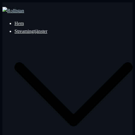
Hoppa
till
innehåll
Hem
Streamingtjänster