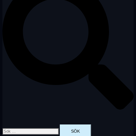
Sök
efter: