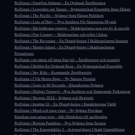
Rollistan i Familjen Addams – En Oväntad Återförening
Rollistan i Legenden om Tarzan – Stjärnspäckad Ensemble Intar Duken
Rollistan i The Pacific – Stjärnor Som Fångar Publiken
Rollistan i Line of Duty – Nya Ansikten För Säsongens Mystik
Rollistan i Där kräftorna sjunger – Skådespelarna som ger liv åt succén
Rollistan i Fire Country – Skådespelare och roller i fokus
Rollistan i The Revenant – En Djupdykning I Skådespelarens Insatser
Rollistan i Shutter Island – En Djupdykning i Skådespelarnas
Prestationer
Rollistan i ett päron till farsa firar jul – Återförening och nostalgi
Rollistan I Hobbit-En Oväntad Resa – En Stjärnspäckad Ensemble
Rollistan i Spy Kids – Kommande Återförening
Rollistan i I Vår Herres Hage – Ny Säsong Premiär
Rollistan i Gone in 60 Seconds – Klassikerens Stjärnor
Rollistan i Dödens Triangel – Nya Ansikten och Spännande Tolkningar
Rollistan i Shogun 2024 – Stjärnor och Regissör
Rollistan i Insidan Ut – En Djupdykning i Karaktärernas Värld
Rollistan i Mord och inga visor – Ny Stjärna Förvånar
Kändisar som satsar stort – från filmduken till spelborden
Rollistan i Bortom Paradiset – Nya Stjärnor Intar Scenen
Rollistan I The Expendables 3 – Actionstjärnor I Stark Uppställning