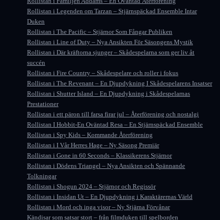
Rollistan i Familjen Addams – En Oväntad Återförening
Rollistan i Legenden om Tarzan – Stjärnspäckad Ensemble Intar
Duken
Rollistan i The Pacific – Stjärnor Som Fångar Publiken
Rollistan i Line of Duty – Nya Ansikten För Säsongens Mystik
Rollistan i Där kräftorna sjunger – Skådespelarna som ger liv åt
succén
Rollistan i Fire Country – Skådespelare och roller i fokus
Rollistan i The Revenant – En Djupdykning I Skådespelarens Insatser
Rollistan i Shutter Island – En Djupdykning i Skådespelarnas
Prestationer
Rollistan i ett päron till farsa firar jul – Återförening och nostalgi
Rollistan I Hobbit-En Oväntad Resa – En Stjärnspäckad Ensemble
Rollistan i Spy Kids – Kommande Återförening
Rollistan i I Vår Herres Hage – Ny Säsong Premiär
Rollistan i Gone in 60 Seconds – Klassikerens Stjärnor
Rollistan i Dödens Triangel – Nya Ansikten och Spännande
Tolkningar
Rollistan i Shogun 2024 – Stjärnor och Regissör
Rollistan i Insidan Ut – En Djupdykning i Karaktärernas Värld
Rollistan i Mord och inga visor – Ny Stjärna Förvånar
Kändisar som satsar stort – från filmduken till spelborden