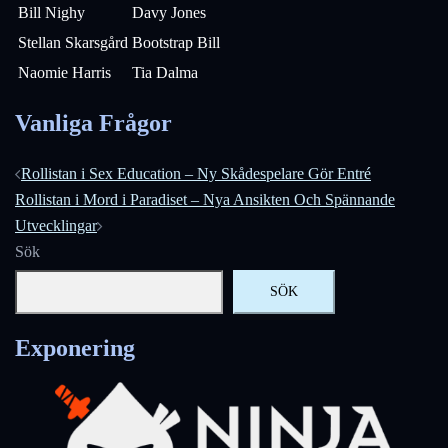
Bill Nighy
Davy Jones
Stellan Skarsgård
Bootstrap Bill
Naomie Harris
Tia Dalma
Vanliga Frågor
Inläggsnavigering
Rollistan i Sex Education – Ny Skådespelare Gör Entré
Rollistan i Mord i Paradiset – Nya Ansikten Och Spännande
Utvecklingar
Sök
SÖK
Exponering