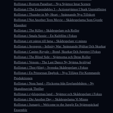
Rollistan i Bortom Paradiset – Nya Stjärnor Intar Scenen
Rollistan I The Expendables 3 – Actionstjärnor I Stark Uppställning
Rollistan i Thunder in My Heart – Spännande Nya Tillskott
Rollistan I Not Another Teen Movie – Skådespelarna Som Gjorde
Klassiker
Rollistan i The Killer – Skådespelare och Roller
Rollistan i Smala Sussie – En Kultfilm i Fokus
Rollistan i ett päron till farsa – Skådespelare vi minns
Rollistan i Avengers – Infinity War: Spännande Hjältar Och Skurkar
Rollistan i Casino Royale – Bond, Skurkar Och Agenter I Fokus
Rollistan i The Blind Side – Stjärnorna och Deras Roller
Rollistan i Venom – The Last Dance Ny Stjärna Avslöjad
Rollistan i Thor (film) – Svenska Skådespelare i Fokus
Rollistan i En Prinsessas Dagbok – Nya Tillägg För Kommande
Produktionen
Rollistan i Nora Sand – Flickorna från Englandsbåten – Ny
Skandinavisk Thriller
Rollistan i cyklopernas land – Stjärnor och Skådespelare i Fokus
Rollistan i Die Another Day – Skådespelarna Vi Minns
Rollistan i Jumanji – Welcome to the Jungle En Stjärnspäckad
Ensemble