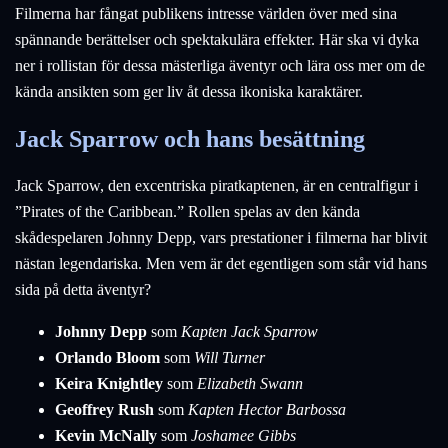
Filmerna har fångat publikens intresse världen över med sina
spännande berättelser och spektakulära effekter. Här ska vi dyka
ner i rollistan för dessa mästerliga äventyr och lära oss mer om de
kända ansikten som ger liv åt dessa ikoniska karaktärer.
Jack Sparrow och hans besättning
Jack Sparrow, den excentriska piratkaptenen, är en centralfigur i
”Pirates of the Caribbean.” Rollen spelas av den kända
skådespelaren Johnny Depp, vars prestationer i filmerna har blivit
nästan legendariska. Men vem är det egentligen som står vid hans
sida på detta äventyr?
Johnny Depp
som
Kapten Jack Sparrow
Orlando Bloom
som
Will Turner
Keira Knightley
som
Elizabeth Swann
Geoffrey Rush
som
Kapten Hector Barbossa
Kevin McNally
som
Joshamee Gibbs