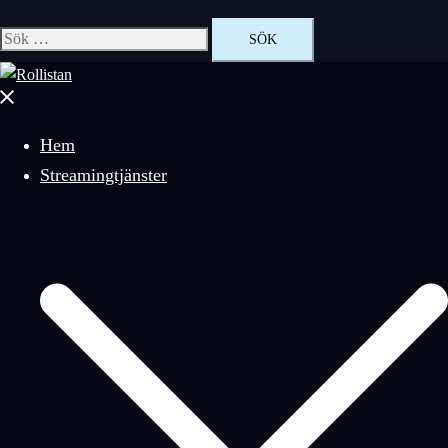
Sök
efter:
Stäng
meny
Hem
Streamingtjänster