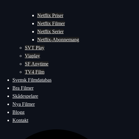
Netflix Priser
Netflix Filmer
Netflix Serier
Netflix-Abonnemang
SVT Play
Viaplay
SF Anytime
TV4 Film
Svensk Filmdatabas
Bra Filmer
Skådespelare
Nya Filmer
Blogg
Kontakt
Sök