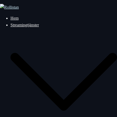
Hoppa
till
innehåll
Hem
Streamingtjänster