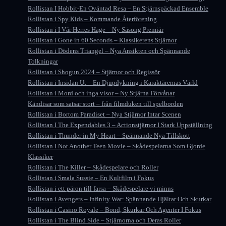
Rollistan I Hobbit-En Oväntad Resa – En Stjärnspäckad Ensemble
Rollistan i Spy Kids – Kommande Återförening
Rollistan i I Vår Herres Hage – Ny Säsong Premiär
Rollistan i Gone in 60 Seconds – Klassikerens Stjärnor
Rollistan i Dödens Triangel – Nya Ansikten och Spännande
Tolkningar
Rollistan i Shogun 2024 – Stjärnor och Regissör
Rollistan i Insidan Ut – En Djupdykning i Karaktärernas Värld
Rollistan i Mord och inga visor – Ny Stjärna Förvånar
Kändisar som satsar stort – från filmduken till spelborden
Rollistan i Bortom Paradiset – Nya Stjärnor Intar Scenen
Rollistan I The Expendables 3 – Actionstjärnor I Stark Uppställning
Rollistan i Thunder in My Heart – Spännande Nya Tillskott
Rollistan I Not Another Teen Movie – Skådespelarna Som Gjorde
Klassiker
Rollistan i The Killer – Skådespelare och Roller
Rollistan i Smala Sussie – En Kultfilm i Fokus
Rollistan i ett päron till farsa – Skådespelare vi minns
Rollistan i Avengers – Infinity War: Spännande Hjältar Och Skurkar
Rollistan i Casino Royale – Bond, Skurkar Och Agenter I Fokus
Rollistan i The Blind Side – Stjärnorna och Deras Roller