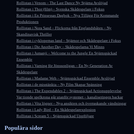
Rollistan i Venom – The Last Dance Ny Stjärna Avslöjad
Rollistan i Thor (film) – Svenska Skådespelare i Fokus
Rollistan i En Prinsessas Dagbok – Nya Tillägg För Kommande
Produktionen
Rollistan i Nora Sand – Flickorna från Englandsbåten – Ny
Skandinavisk Thriller
Rollistan i cyklopernas land – Stjärnor och Skådespelare i Fokus
Rollistan i Die Another Day – Skådespelarna Vi Minns
Rollistan i Jumanji – Welcome to the Jungle En Stjärnspäckad
Ensemble
Rollistan i Varning för Jönssonligan – En Ny Generation Av
Skådespelare
Rollistan i Madame Web – Stjärnspäckad Ensemble Avslöjad
Rollistan i de misstänkta – Ny Film Skapar Spänning
Rollistan i The Expendables 2 – Stjärnspäckad Actionupplevelse
Var tionde spelkrona går utanför systemet – kanaliseringen backar
Rollistan i Vita lögner – Nya ansikten och överraskande vändningar
Rollistan i Lady Bird – En Skådespelarexplosion
Rollistan i Scream 5 – Stjärnspäckad Uppföljare
Populära sidor