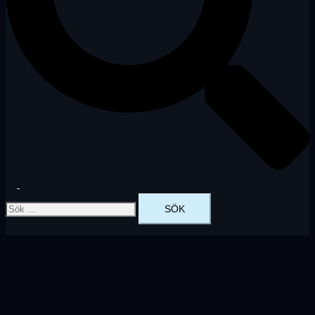
Slå
Sök
på/av
efter:
meny