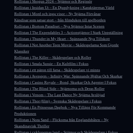
Rollistan i Shogun 2024 – Stjärnor och Regissör
Rollistan i Insidan Ut – En Djupdykning i Karaktärernas Värld
Rollistan i Mord och inga visor – Ny Stjärna Förvånar
Kändisar som satsar stort – från filmduken till spelborden
Rollistan i Bortom Paradiset – Nya Stjärnor Intar Scenen
Rollistan I The Expendables 3 – Actionstjärnor I Stark Uppställning
Rollistan i Thunder in My Heart – Spännande Nya Tillskott
Rollistan I Not Another Teen Movie – Skådespelarna Som Gjorde
Klassiker
Rollistan i The Killer – Skådespelare och Roller
Rollistan i Smala Sussie – En Kultfilm i Fokus
Rollistan i ett päron till farsa – Skådespelare vi minns
Rollistan i Avengers – Infinity War: Spännande Hjältar Och Skurkar
Rollistan i Casino Royale – Bond, Skurkar Och Agenter I Fokus
Rollistan i The Blind Side – Stjärnorna och Deras Roller
Rollistan i Venom – The Last Dance Ny Stjärna Avslöjad
Rollistan i Thor (film) – Svenska Skådespelare i Fokus
Rollistan i En Prinsessas Dagbok – Nya Tillägg För Kommande
Produktionen
Rollistan i Nora Sand – Flickorna från Englandsbåten – Ny
Skandinavisk Thriller
Rollistan i cyklopernas land – Stjärnor och Skådespelare i Fokus