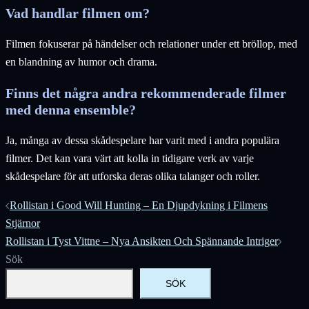
Vad handlar filmen om?
Filmen fokuserar på händelser och relationer under ett bröllop, med
en blandning av humor och drama.
Finns det några andra rekommenderade filmer
med denna ensemble?
Ja, många av dessa skådespelare har varit med i andra populära
filmer. Det kan vara värt att kolla in tidigare verk av varje
skådespelare för att utforska deras olika talanger och roller.
Inläggsnavigering
Rollistan i Good Will Hunting – En Djupdykning i Filmens
Stjärnor
Rollistan i Tyst Vittne – Nya Ansikten Och Spännande Intriger
Sök
SÖK