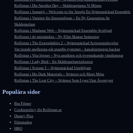
Rollistan i Die Another Day – Skådespelarna Vi Minns
Rollistan i Jumanji – Welcome to the Jungle En Stjärnspäckad Ensemble
Rollistan i Varning för Jönssonligan – En Ny Generation Av
Skådespelare
Rollistan i Madame Web – Stjärnspäckad Ensemble Avslöjad
Rollistan i de misstänkta – Ny Film Skapar Spänning
Rollistan i The Expendables 2 – Stjärnspäckad Actionupplevelse
Var tionde spelkrona går utanför systemet – kanaliseringen backar
Rollistan i Vita lögner – Nya ansikten och överraskande vändningar
Rollistan i Lady Bird – En Skådespelarexplosion
Rollistan i Scream 5 – Stjärnspäckad Uppföljare
Rollistan i His Dark Materials – Stjärnor och Magi Möts
Rollistan i The Lost City – Stjärnor Som Lyser Upp Äventyret
Populära sidor
Bra Filmer
Cookiepolicy för Rollistan.se
Disney Plus
Filmstaden
HBO