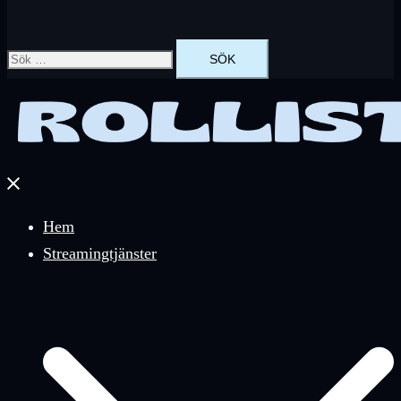
Sök
efter:
Stäng
meny
Hem
Streamingtjänster