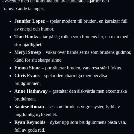
avseende med en kombination av etablerade stjärnor och
framväxande talanger.
Jennifer Lopez
– spelar modern till bruden, en karaktär full
av energi och humor.
Tom Hanks
– tar på sig rollen som brudens far, en man med
stor hjärtlighet.
Meryl Streep
– vakar över händelserna som brudens gudmor,
känd för sitt skarpa sinne.
Emma Stone
– porträtterar bruden, vars resa står i fokus.
Chris Evans
– spelar den charmiga men nervösa
brudgummen.
Anne Hathaway
– gestaltar den älskvärda men excentriska
brudtärnan.
Saoirse Ronan
– ses som brudens yngre syster, fylld av
ungdomlig nyfikenhet.
Ryan Reynolds
– dyker upp som brudgummens bästa vän,
full av goda råd.