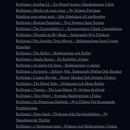
Rollistan i Insidan Ut – En Djupdykning i Karaktärernas Värld
Rollistan i Mord och inga visor – Ny Stjärna Förvånar
Kändisar som satsar stort – från filmduken till spelborden
Rollistan i Bortom Paradiset – Nya Stjärnor Intar Scenen
Rollistan I The Expendables 3 – Actionstjärnor I Stark Uppställning
Rollistan i Thunder in My Heart – Spännande Nya Tillskott
Rollistan I Not Another Teen Movie – Skådespelarna Som Gjorde
Klassiker
Rollistan i The Killer – Skådespelare och Roller
Rollistan i Smala Sussie – En Kultfilm i Fokus
Rollistan i ett päron till farsa – Skådespelare vi minns
Rollistan i Avengers – Infinity War: Spännande Hjältar Och Skurkar
Rollistan i Casino Royale – Bond, Skurkar Och Agenter I Fokus
Rollistan i The Blind Side – Stjärnorna och Deras Roller
Rollistan i Venom – The Last Dance Ny Stjärna Avslöjad
Rollistan i Thor (film) – Svenska Skådespelare i Fokus
Rollistan i En Prinsessas Dagbok – Nya Tillägg För Kommande
Produktionen
Rollistan i Nora Sand – Flickorna från Englandsbåten – Ny
Skandinavisk Thriller
Rollistan i cyklopernas land – Stjärnor och Skådespelare i Fokus