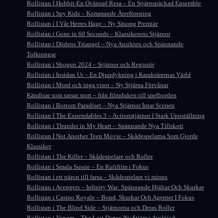
Rollistan I Hobbit-En Oväntad Resa – En Stjärnspäckad Ensemble
Rollistan i Spy Kids – Kommande Återförening
Rollistan i I Vår Herres Hage – Ny Säsong Premiär
Rollistan i Gone in 60 Seconds – Klassikerens Stjärnor
Rollistan i Dödens Triangel – Nya Ansikten och Spännande
Tolkningar
Rollistan i Shogun 2024 – Stjärnor och Regissör
Rollistan i Insidan Ut – En Djupdykning i Karaktärernas Värld
Rollistan i Mord och inga visor – Ny Stjärna Förvånar
Kändisar som satsar stort – från filmduken till spelborden
Rollistan i Bortom Paradiset – Nya Stjärnor Intar Scenen
Rollistan I The Expendables 3 – Actionstjärnor I Stark Uppställning
Rollistan i Thunder in My Heart – Spännande Nya Tillskott
Rollistan I Not Another Teen Movie – Skådespelarna Som Gjorde
Klassiker
Rollistan i The Killer – Skådespelare och Roller
Rollistan i Smala Sussie – En Kultfilm i Fokus
Rollistan i ett päron till farsa – Skådespelare vi minns
Rollistan i Avengers – Infinity War: Spännande Hjältar Och Skurkar
Rollistan i Casino Royale – Bond, Skurkar Och Agenter I Fokus
Rollistan i The Blind Side – Stjärnorna och Deras Roller
Rollistan i Venom – The Last Dance Ny Stjärna Avslöjad