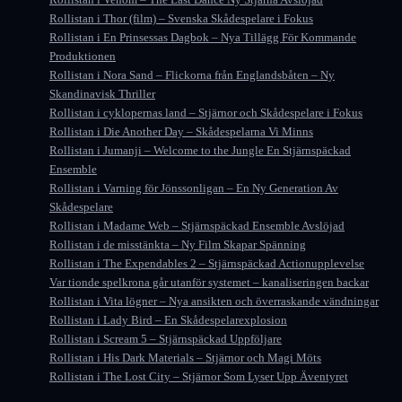
Rollistan i Thor (film) – Svenska Skådespelare i Fokus
Rollistan i En Prinsessas Dagbok – Nya Tillägg För Kommande
Produktionen
Rollistan i Nora Sand – Flickorna från Englandsbåten – Ny
Skandinavisk Thriller
Rollistan i cyklopernas land – Stjärnor och Skådespelare i Fokus
Rollistan i Die Another Day – Skådespelarna Vi Minns
Rollistan i Jumanji – Welcome to the Jungle En Stjärnspäckad
Ensemble
Rollistan i Varning för Jönssonligan – En Ny Generation Av
Skådespelare
Rollistan i Madame Web – Stjärnspäckad Ensemble Avslöjad
Rollistan i de misstänkta – Ny Film Skapar Spänning
Rollistan i The Expendables 2 – Stjärnspäckad Actionupplevelse
Var tionde spelkrona går utanför systemet – kanaliseringen backar
Rollistan i Vita lögner – Nya ansikten och överraskande vändningar
Rollistan i Lady Bird – En Skådespelarexplosion
Rollistan i Scream 5 – Stjärnspäckad Uppföljare
Rollistan i His Dark Materials – Stjärnor och Magi Möts
Rollistan i The Lost City – Stjärnor Som Lyser Upp Äventyret