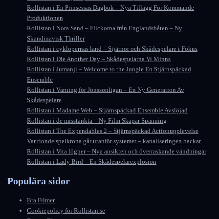
Rollistan i En Prinsessas Dagbok – Nya Tillägg För Kommande
Produktionen
Rollistan i Nora Sand – Flickorna från Englandsbåten – Ny
Skandinavisk Thriller
Rollistan i cyklopernas land – Stjärnor och Skådespelare i Fokus
Rollistan i Die Another Day – Skådespelarna Vi Minns
Rollistan i Jumanji – Welcome to the Jungle En Stjärnspäckad
Ensemble
Rollistan i Varning för Jönssonligan – En Ny Generation Av
Skådespelare
Rollistan i Madame Web – Stjärnspäckad Ensemble Avslöjad
Rollistan i de misstänkta – Ny Film Skapar Spänning
Rollistan i The Expendables 2 – Stjärnspäckad Actionupplevelse
Var tionde spelkrona går utanför systemet – kanaliseringen backar
Rollistan i Vita lögner – Nya ansikten och överraskande vändningar
Rollistan i Lady Bird – En Skådespelarexplosion
Populära sidor
Bra Filmer
Cookiepolicy för Rollistan.se