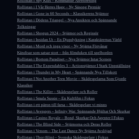
Rollistan i Spy Kids – Kommande Återförening
Rollistan i I Vår Herres Hage – Ny Säsong Premiär
Rollistan i Gone in 60 Seconds – Klassikerens Stjärnor
Rollistan i Dödens Triangel – Nya Ansikten och Spännande
Tolkningar
Rollistan i Shogun 2024 – Stjärnor och Regissör
Rollistan i Insidan Ut – En Djupdykning i Karaktärernas Värld
Rollistan i Mord och inga visor – Ny Stjärna Förvånar
Kändisar som satsar stort – från filmduken till spelborden
Rollistan i Bortom Paradiset – Nya Stjärnor Intar Scenen
Rollistan I The Expendables 3 – Actionstjärnor I Stark Uppställning
Rollistan i Thunder in My Heart – Spännande Nya Tillskott
Rollistan I Not Another Teen Movie – Skådespelarna Som Gjorde
Klassiker
Rollistan i The Killer – Skådespelare och Roller
Rollistan i Smala Sussie – En Kultfilm i Fokus
Rollistan i ett päron till farsa – Skådespelare vi minns
Rollistan i Avengers – Infinity War: Spännande Hjältar Och Skurkar
Rollistan i Casino Royale – Bond, Skurkar Och Agenter I Fokus
Rollistan i The Blind Side – Stjärnorna och Deras Roller
Rollistan i Venom – The Last Dance Ny Stjärna Avslöjad
Rollistan i Thor (film) – Svenska Skådespelare i Fokus