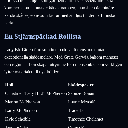
utforska de talanger som gör denna film så speciell. Inte bara
kommer vi att nämna de kända namnen, utan även de mindre
kända skådespelare som bidrar med sitt ljus till denna filmiska
pärla.
En Stjärnspäckad Rollista
Lady Bird är en film som inte hade varit densamma utan sina
exceptionella skådespelare. Med Greta Gerwig bakom manuset
och regin har hon skapat utrymme för en ensemble som verkligen
lyfter materialet till nya höjder.
Roll
Skådespelare
Christine ”Lady Bird” McPherson
Saoirse Ronan
Marion McPherson
Laurie Metcalf
Larry McPherson
Tracy Letts
Kyle Scheible
Timothée Chalamet
Jenna Walton
Odeya Rush