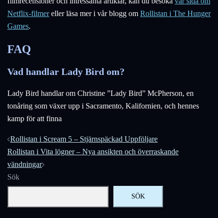
filmrecensioner och intressanta artiklar, kan du besöka
vår sida om
Netflix-filmer
eller läsa mer i vår blogg om
Rollistan i The Hunger
Games
.
FAQ
Vad handlar Lady Bird om?
Lady Bird handlar om Christine ”Lady Bird” McPherson, en
tonåring som växer upp i Sacramento, Kalifornien, och hennes
kamp för att finna
Inläggsnavigering
Rollistan i Scream 5 – Stjärnspäckad Uppföljare
Rollistan i Vita lögner – Nya ansikten och överraskande
vändningar
Sök
SÖK