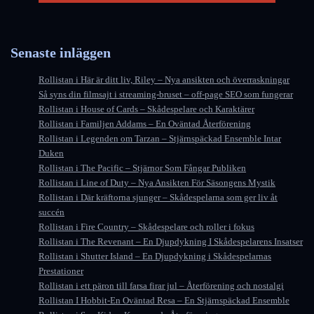
Senaste inläggen
Rollistan i Här är ditt liv, Riley – Nya ansikten och överraskningar
Så syns din filmsajt i streaming-bruset – off-page SEO som fungerar
Rollistan i House of Cards – Skådespelare och Karaktärer
Rollistan i Familjen Addams – En Oväntad Återförening
Rollistan i Legenden om Tarzan – Stjärnspäckad Ensemble Intar
Duken
Rollistan i The Pacific – Stjärnor Som Fångar Publiken
Rollistan i Line of Duty – Nya Ansikten För Säsongens Mystik
Rollistan i Där kräftorna sjunger – Skådespelarna som ger liv åt
succén
Rollistan i Fire Country – Skådespelare och roller i fokus
Rollistan i The Revenant – En Djupdykning I Skådespelarens Insatser
Rollistan i Shutter Island – En Djupdykning i Skådespelarnas
Prestationer
Rollistan i ett päron till farsa firar jul – Återförening och nostalgi
Rollistan I Hobbit-En Oväntad Resa – En Stjärnspäckad Ensemble