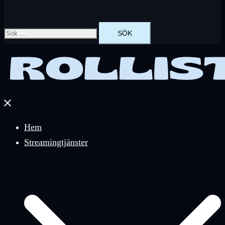
Sök
efter:
Stäng
meny
Hem
Streamingtjänster