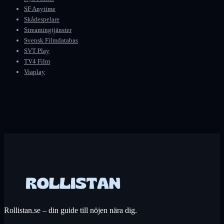
SF Anytime
Skådespelare
Streamingtjänster
Svensk Filmdatabas
SVT Play
TV4 Film
Viaplay
Rollistan.se – din guide till nöjen nära dig.