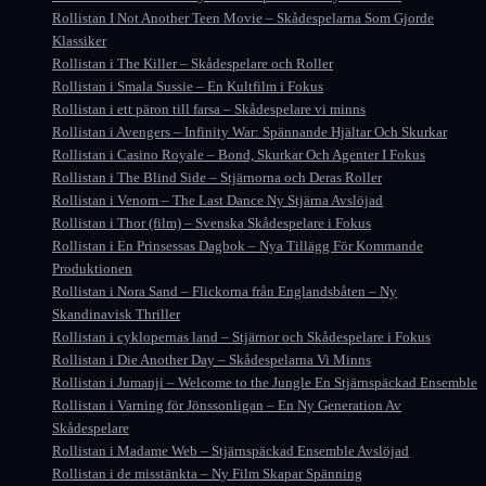
Rollistan I Not Another Teen Movie – Skådespelarna Som Gjorde
Klassiker
Rollistan i The Killer – Skådespelare och Roller
Rollistan i Smala Sussie – En Kultfilm i Fokus
Rollistan i ett päron till farsa – Skådespelare vi minns
Rollistan i Avengers – Infinity War: Spännande Hjältar Och Skurkar
Rollistan i Casino Royale – Bond, Skurkar Och Agenter I Fokus
Rollistan i The Blind Side – Stjärnorna och Deras Roller
Rollistan i Venom – The Last Dance Ny Stjärna Avslöjad
Rollistan i Thor (film) – Svenska Skådespelare i Fokus
Rollistan i En Prinsessas Dagbok – Nya Tillägg För Kommande
Produktionen
Rollistan i Nora Sand – Flickorna från Englandsbåten – Ny
Skandinavisk Thriller
Rollistan i cyklopernas land – Stjärnor och Skådespelare i Fokus
Rollistan i Die Another Day – Skådespelarna Vi Minns
Rollistan i Jumanji – Welcome to the Jungle En Stjärnspäckad Ensemble
Rollistan i Varning för Jönssonligan – En Ny Generation Av
Skådespelare
Rollistan i Madame Web – Stjärnspäckad Ensemble Avslöjad
Rollistan i de misstänkta – Ny Film Skapar Spänning