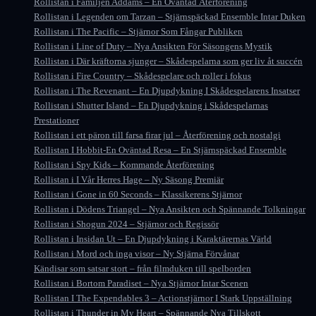
Rollistan i Familjen Addams – En Oväntad Återförening
Rollistan i Legenden om Tarzan – Stjärnspäckad Ensemble Intar Duken
Rollistan i The Pacific – Stjärnor Som Fångar Publiken
Rollistan i Line of Duty – Nya Ansikten För Säsongens Mystik
Rollistan i Där kräftorna sjunger – Skådespelarna som ger liv åt succén
Rollistan i Fire Country – Skådespelare och roller i fokus
Rollistan i The Revenant – En Djupdykning I Skådespelarens Insatser
Rollistan i Shutter Island – En Djupdykning i Skådespelarnas
Prestationer
Rollistan i ett päron till farsa firar jul – Återförening och nostalgi
Rollistan I Hobbit-En Oväntad Resa – En Stjärnspäckad Ensemble
Rollistan i Spy Kids – Kommande Återförening
Rollistan i I Vår Herres Hage – Ny Säsong Premiär
Rollistan i Gone in 60 Seconds – Klassikerens Stjärnor
Rollistan i Dödens Triangel – Nya Ansikten och Spännande Tolkningar
Rollistan i Shogun 2024 – Stjärnor och Regissör
Rollistan i Insidan Ut – En Djupdykning i Karaktärernas Värld
Rollistan i Mord och inga visor – Ny Stjärna Förvånar
Kändisar som satsar stort – från filmduken till spelborden
Rollistan i Bortom Paradiset – Nya Stjärnor Intar Scenen
Rollistan I The Expendables 3 – Actionstjärnor I Stark Uppställning
Rollistan i Thunder in My Heart – Spännande Nya Tillskott