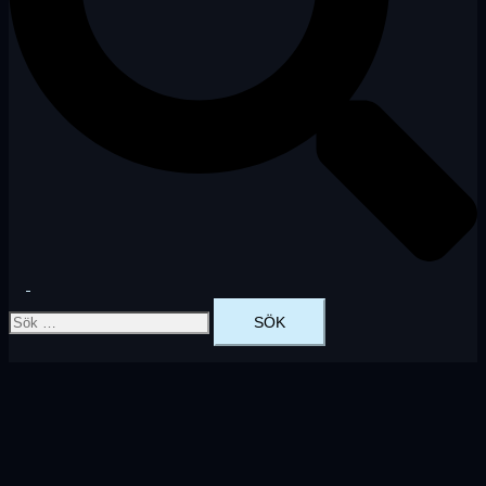
Slå
Sök
på/av
efter:
meny