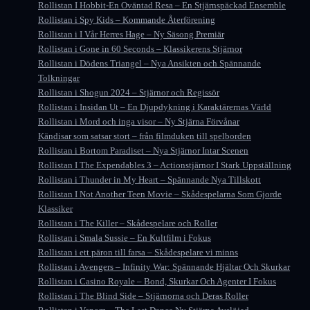
Rollistan I Hobbit-En Oväntad Resa – En Stjärnspäckad Ensemble
Rollistan i Spy Kids – Kommande Återförening
Rollistan i I Vår Herres Hage – Ny Säsong Premiär
Rollistan i Gone in 60 Seconds – Klassikerens Stjärnor
Rollistan i Dödens Triangel – Nya Ansikten och Spännande
Tolkningar
Rollistan i Shogun 2024 – Stjärnor och Regissör
Rollistan i Insidan Ut – En Djupdykning i Karaktärernas Värld
Rollistan i Mord och inga visor – Ny Stjärna Förvånar
Kändisar som satsar stort – från filmduken till spelborden
Rollistan i Bortom Paradiset – Nya Stjärnor Intar Scenen
Rollistan I The Expendables 3 – Actionstjärnor I Stark Uppställning
Rollistan i Thunder in My Heart – Spännande Nya Tillskott
Rollistan I Not Another Teen Movie – Skådespelarna Som Gjorde
Klassiker
Rollistan i The Killer – Skådespelare och Roller
Rollistan i Smala Sussie – En Kultfilm i Fokus
Rollistan i ett päron till farsa – Skådespelare vi minns
Rollistan i Avengers – Infinity War: Spännande Hjältar Och Skurkar
Rollistan i Casino Royale – Bond, Skurkar Och Agenter I Fokus
Rollistan i The Blind Side – Stjärnorna och Deras Roller