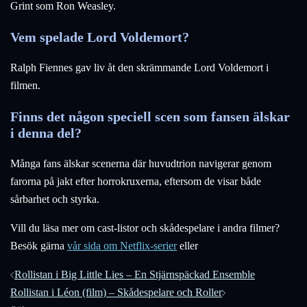
Grint som Ron Weasley.
Vem spelade Lord Voldemort?
Ralph Fiennes gav liv åt den skrämmande Lord Voldemort i
filmen.
Finns det någon speciell scen som fansen älskar
i denna del?
Många fans älskar scenerna där huvudtrion navigerar genom
farorna på jakt efter horrokruxerna, eftersom de visar både
sårbarhet och styrka.
Vill du läsa mer om cast-listor och skådespelare i andra filmer?
Besök gärna
vår sida om Netflix-serier
eller
Inläggsnavigering
Rollistan i Big Little Lies – En Stjärnspäckad Ensemble
Rollistan i Léon (film) – Skådespelare och Roller