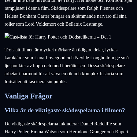
Det är inte bara huvudtrion av Harry, Hermione och Ron som stjäl
rampljuset i denna film. Skådespelare som Ralph Fiennes och
Helena Bonham Carter bringar en skrämmande närvaro till sina
roller som Lord Voldemort och Bellatrix Lestrange.
Trots att filmen är mycket mörkare än tidigare delar, lyckas
karaktärer som Luna Lovegood och Neville Longbottom ge små
ljuspunkter av hopp och mod i berättelsen. Dessa skådespelare
arbetar i harmoni för att väva en rik och komplex historia som
fortsätter att fascinera sin publik.
Vanliga Frågor
Vilka är de viktigaste skådespelarna i filmen?
De viktigaste skådespelarna inkluderar Daniel Radcliffe som
Harry Potter, Emma Watson som Hermione Granger och Rupert