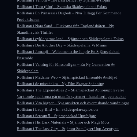
Rollistan i Venom – The Last Dance Ny Stjärna Avslöjad
Rollistan i Thor (film) – Svenska Skådespelare i Fokus
Rollistan i En Prinsessas Dagbok – Nya Tillägg För Kommande
Produktionen
Rollistan i Nora Sand – Flickorna från Englandsbåten – Ny
Skandinavisk Thriller
Rollistan i cyklopernas land – Stjärnor och Skådespelare i Fokus
Rollistan i Die Another Day – Skådespelarna Vi Minns
Rollistan i Jumanji – Welcome to the Jungle En Stjärnspäckad
Ensemble
Rollistan i Varning för Jönssonligan – En Ny Generation Av
Skådespelare
Rollistan i Madame Web – Stjärnspäckad Ensemble Avslöjad
Rollistan i de misstänkta – Ny Film Skapar Spänning
Rollistan i The Expendables 2 – Stjärnspäckad Actionupplevelse
Var tionde spelkrona går utanför systemet – kanaliseringen backar
Rollistan i Vita lögner – Nya ansikten och överraskande vändningar
Rollistan i Lady Bird – En Skådespelarexplosion
Rollistan i Scream 5 – Stjärnspäckad Uppföljare
Rollistan i His Dark Materials – Stjärnor och Magi Möts
Rollistan i The Lost City – Stjärnor Som Lyser Upp Äventyret