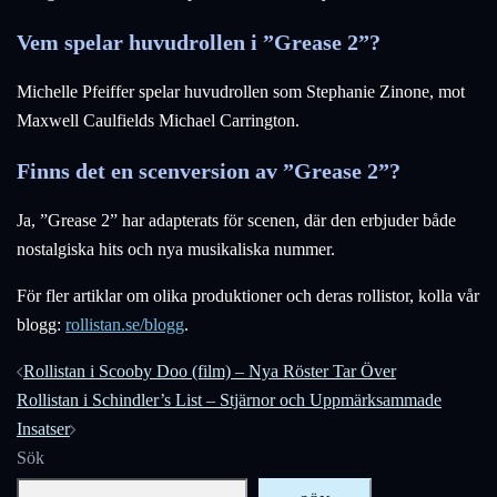
Vem spelar huvudrollen i ”Grease 2”?
Michelle Pfeiffer spelar huvudrollen som Stephanie Zinone, mot
Maxwell Caulfields Michael Carrington.
Finns det en scenversion av ”Grease 2”?
Ja, ”Grease 2” har adapterats för scenen, där den erbjuder både
nostalgiska hits och nya musikaliska nummer.
För fler artiklar om olika produktioner och deras rollistor, kolla vår
blogg:
rollistan.se/blogg
.
Inläggsnavigering
Rollistan i Scooby Doo (film) – Nya Röster Tar Över
Rollistan i Schindler’s List – Stjärnor och Uppmärksammade
Insatser
Sök