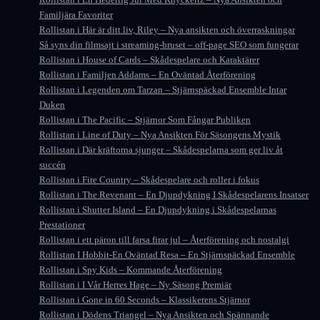
Familjära Favoriter
Rollistan i Här är ditt liv, Riley – Nya ansikten och överraskningar
Så syns din filmsajt i streaming-bruset – off-page SEO som fungerar
Rollistan i House of Cards – Skådespelare och Karaktärer
Rollistan i Familjen Addams – En Oväntad Återförening
Rollistan i Legenden om Tarzan – Stjärnspäckad Ensemble Intar
Duken
Rollistan i The Pacific – Stjärnor Som Fångar Publiken
Rollistan i Line of Duty – Nya Ansikten För Säsongens Mystik
Rollistan i Där kräftorna sjunger – Skådespelarna som ger liv åt
succén
Rollistan i Fire Country – Skådespelare och roller i fokus
Rollistan i The Revenant – En Djupdykning I Skådespelarens Insatser
Rollistan i Shutter Island – En Djupdykning i Skådespelarnas
Prestationer
Rollistan i ett päron till farsa firar jul – Återförening och nostalgi
Rollistan I Hobbit-En Oväntad Resa – En Stjärnspäckad Ensemble
Rollistan i Spy Kids – Kommande Återförening
Rollistan i I Vår Herres Hage – Ny Säsong Premiär
Rollistan i Gone in 60 Seconds – Klassikerens Stjärnor
Rollistan i Dödens Triangel – Nya Ansikten och Spännande