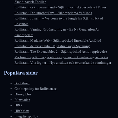
Skandinavisk Thriller
Rollistan i cyklopernas land – Stjärnor och Skådespelare i Fokus
Rollistan i Die Another Day – Skådespelarna Vi Minns
Rollistan i Jumanji – Welcome to the Jungle En Stjärnspäckad
Ensemble
Rollistan i Varning för Jönssonligan – En Ny Generation Av
Skådespelare
Rollistan i Madame Web – Stjärnspäckad Ensemble Avslöjad
Rollistan i de misstänkta – Ny Film Skapar Spänning
Rollistan i The Expendables 2 – Stjärnspäckad Actionupplevelse
Var tionde spelkrona går utanför systemet – kanaliseringen backar
Rollistan i Vita lögner – Nya ansikten och överraskande vändningar
Populära sidor
Bra Filmer
Cookiepolicy för Rollistan.se
Disney Plus
Filmstaden
HBO
HBO Max
Integritetspolicy