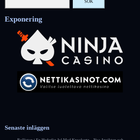
SÖK
Exponering
Senaste inläggen
Rollistan i En Hederlig Jul Med Knyckertz – Nya Ansikten och