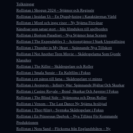
Tolkningar
Rollistan i Shogun 2024 – Stjärnor och Regissör
Rollistan i Insidan Ut – En Djupdykning i Karaktärernas Värld
Rollistan i Mord och inga visor – Ny Stjärna Förvånar
Kändisar som satsar stort – från filmduken till spelborden
Rollistan i Bortom Paradiset – Nya Stjärnor Intar Scenen
Rollistan I The Expendables 3 – Actionstjärnor I Stark Uppställning
Rollistan i Thunder in My Heart – Spännande Nya Tillskott
Rollistan I Not Another Teen Movie – Skådespelarna Som Gjorde
Klassiker
Rollistan i The Killer – Skådespelare och Roller
Rollistan i Smala Sussie – En Kultfilm i Fokus
Rollistan i ett päron till farsa – Skådespelare vi minns
Rollistan i Avengers – Infinity War: Spännande Hjältar Och Skurkar
Rollistan i Casino Royale – Bond, Skurkar Och Agenter I Fokus
Rollistan i The Blind Side – Stjärnorna och Deras Roller
Rollistan i Venom – The Last Dance Ny Stjärna Avslöjad
Rollistan i Thor (film) – Svenska Skådespelare i Fokus
Rollistan i En Prinsessas Dagbok – Nya Tillägg För Kommande
Produktionen
Rollistan i Nora Sand – Flickorna från Englandsbåten – Ny