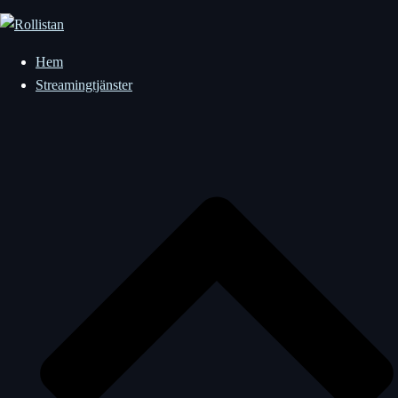
Hoppa
till
innehåll
Hem
Streamingtjänster