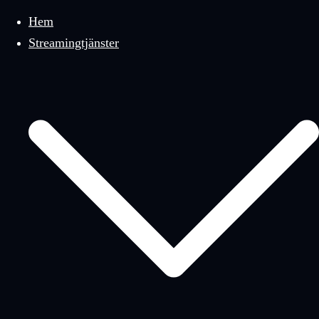
meny
Hem
Streamingtjänster