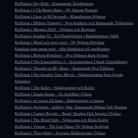
Rollistan i Spy Kids – Kommande Återförening
Rollistan i I Vår Herres Hage – Ny Säsong Premiär
Rollistan i Gone in 60 Seconds – Klassikerens Stjärnor
Rollistan i Dödens Triangel – Nya Ansikten och Spännande Tolkningar
Rollistan i Shogun 2024 – Stjärnor och Regissör
Rollistan i Insidan Ut – En Djupdykning i Karaktärernas Värld
Rollistan i Mord och inga visor – Ny Stjärna Förvånar
Kändisar som satsar stort – från filmduken till spelborden
Rollistan i Bortom Paradiset – Nya Stjärnor Intar Scenen
Rollistan I The Expendables 3 – Actionstjärnor I Stark Uppställning
Rollistan i Thunder in My Heart – Spännande Nya Tillskott
Rollistan I Not Another Teen Movie – Skådespelarna Som Gjorde
Klassiker
Rollistan i The Killer – Skådespelare och Roller
Rollistan i Smala Sussie – En Kultfilm i Fokus
Rollistan i ett päron till farsa – Skådespelare vi minns
Rollistan i Avengers – Infinity War: Spännande Hjältar Och Skurkar
Rollistan i Casino Royale – Bond, Skurkar Och Agenter I Fokus
Rollistan i The Blind Side – Stjärnorna och Deras Roller
Rollistan i Venom – The Last Dance Ny Stjärna Avslöjad
Rollistan i Thor (film) – Svenska Skådespelare i Fokus