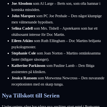
Joe Absolom
som Al Large – Berts son, som ofta hamnar i
komiska missöden.
John Marquez
som PC Joe Penhale – Den något klumpige
men välmenande bypolisen.
Selina Cadell
som Mrs. Tishell – Apotekaren som har ett
ohälsosamt intresse för Doc Martin.
Eileen Atkins
som Ruth Ellingham – Doc Martins briljanta
psykologmoster.
Stephanie Cole
som Joan Norton – Martins omtänksamma
faster (tidigare säsonger).
Katherine Parkinson
som Pauline Lamb – Den flitiga
assistenten på kliniken.
Jessica Ransom
som Morwenna Newcross – Den nuvarande
receptionisten med en skarp tunga.
Nya Tillskott till Serien
Under seriens gång har några nya ansikten gjort entré i Portwenn,