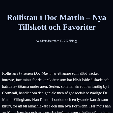
Rollistan i Doc Martin – Nya
Tillskott och Favoriter
Av
admin
december 13, 2025
Blogg
Rollistan i tv-serien
Doc Martin
är ett ämne som alltid väcker
intresse, inte minst för de karaktärer som har blivit både älskade och
hatade av tittarna under åren. Serien, som har sin rot i en lantlig by i
Cornwall, handlar om den geniale men något socialt besvärlige Dr.
Martin Ellingham. Han lämnar London och en lysande karriär som
kirurg för att bli allmänläkare i den lilla byn Portwenn. Här möts han
av både charmiga och excentriska invånare som ständigt ställer hans