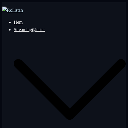
Hoppa
till
innehåll
Hem
Streamingtjänster