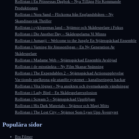
Rollistan i En Prinsessas Dagbok – Nya Tillägg För Kommande
Produktionen
Rollistan i Nora Sand – Flickorna från Englandsbåten – Ny
Skandinavisk Thriller
Rollistan i cyklopernas land – Stjärnor och Skådespelare i Fokus
Rollistan i Die Another Day – Skådespelarna Vi Minns
Rollistan i Jumanji – Welcome to the Jungle En Stjärnspäckad Ensemble
Rollistan i Varning för Jönssonligan – En Ny Generation Av
Skådespelare
Rollistan i Madame Web – Stjärnspäckad Ensemble Avslöjad
Rollistan i de misstänkta – Ny Film Skapar Spänning
Rollistan i The Expendables 2 – Stjärnspäckad Actionupplevelse
Var tionde spelkrona går utanför systemet – kanaliseringen backar
Rollistan i Vita lögner – Nya ansikten och överraskande vändningar
Rollistan i Lady Bird – En Skådespelarexplosion
Rollistan i Scream 5 – Stjärnspäckad Uppföljare
Rollistan i His Dark Materials – Stjärnor och Magi Möts
Rollistan i The Lost City – Stjärnor Som Lyser Upp Äventyret
Populära sidor
Bra Filmer