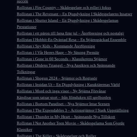
succén
Rollistan i Fire Country – Skådespelare och roller i fokus
Rollistan i The Revenant – En Djupdykning I Skådespelarens Insatser
Rollistan i Shutter Island – En Djupdykning i Skådespelarnas
Prestationer
Rollistan i ett päron till farsa firar jul – Återförening och nostalgi
Rollistan I Hobbit-En Oväntad Resa – En Stjärnspäckad Ensemble
Rollistan i Spy Kids – Kommande Återförening
Rollistan i I Vår Herres Hage – Ny Säsong Premiär
Rollistan i Gone in 60 Seconds – Klassikerens Stjärnor
Rollistan i Dödens Triangel – Nya Ansikten och Spännande
Tolkningar
Rollistan i Shogun 2024 – Stjärnor och Regissör
Rollistan i Insidan Ut – En Djupdykning i Karaktärernas Värld
Rollistan i Mord och inga visor – Ny Stjärna Förvånar
Kändisar som satsar stort – från filmduken till spelborden
Rollistan i Bortom Paradiset – Nya Stjärnor Intar Scenen
Rollistan I The Expendables 3 – Actionstjärnor I Stark Uppställning
Rollistan i Thunder in My Heart – Spännande Nya Tillskott
Rollistan I Not Another Teen Movie – Skådespelarna Som Gjorde
Klassiker
Rollistan i The Killer – Skådespelare och Roller