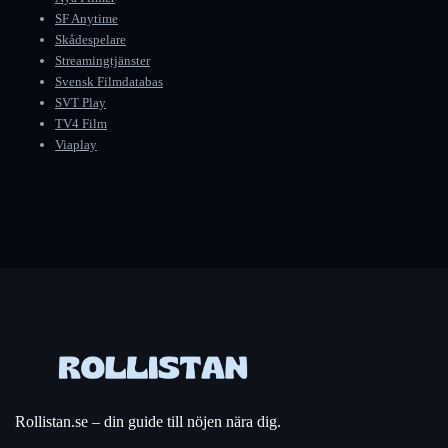
SF Anytime
Skådespelare
Streamingtjänster
Svensk Filmdatabas
SVT Play
TV4 Film
Viaplay
Rollistan.se – din guide till nöjen nära dig.