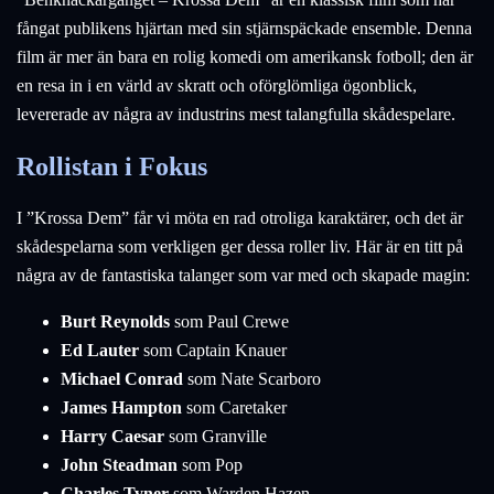
fångat publikens hjärtan med sin stjärnspäckade ensemble. Denna
film är mer än bara en rolig komedi om amerikansk fotboll; den är
en resa in i en värld av skratt och oförglömliga ögonblick,
levererade av några av industrins mest talangfulla skådespelare.
Rollistan i Fokus
I ”Krossa Dem” får vi möta en rad otroliga karaktärer, och det är
skådespelarna som verkligen ger dessa roller liv. Här är en titt på
några av de fantastiska talanger som var med och skapade magin:
Burt Reynolds
som Paul Crewe
Ed Lauter
som Captain Knauer
Michael Conrad
som Nate Scarboro
James Hampton
som Caretaker
Harry Caesar
som Granville
John Steadman
som Pop
Charles Tyner
som Warden Hazen