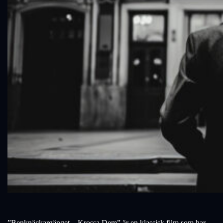
”Benknäckargänget – Krossa Dem” är en klassisk film som har