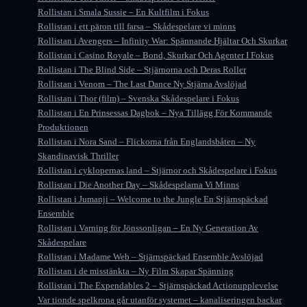
Rollistan i Smala Sussie – En Kultfilm i Fokus
Rollistan i ett päron till farsa – Skådespelare vi minns
Rollistan i Avengers – Infinity War: Spännande Hjältar Och Skurkar
Rollistan i Casino Royale – Bond, Skurkar Och Agenter I Fokus
Rollistan i The Blind Side – Stjärnorna och Deras Roller
Rollistan i Venom – The Last Dance Ny Stjärna Avslöjad
Rollistan i Thor (film) – Svenska Skådespelare i Fokus
Rollistan i En Prinsessas Dagbok – Nya Tillägg För Kommande
Produktionen
Rollistan i Nora Sand – Flickorna från Englandsbåten – Ny
Skandinavisk Thriller
Rollistan i cyklopernas land – Stjärnor och Skådespelare i Fokus
Rollistan i Die Another Day – Skådespelarna Vi Minns
Rollistan i Jumanji – Welcome to the Jungle En Stjärnspäckad
Ensemble
Rollistan i Varning för Jönssonligan – En Ny Generation Av
Skådespelare
Rollistan i Madame Web – Stjärnspäckad Ensemble Avslöjad
Rollistan i de misstänkta – Ny Film Skapar Spänning
Rollistan i The Expendables 2 – Stjärnspäckad Actionupplevelse
Var tionde spelkrona går utanför systemet – kanaliseringen backar