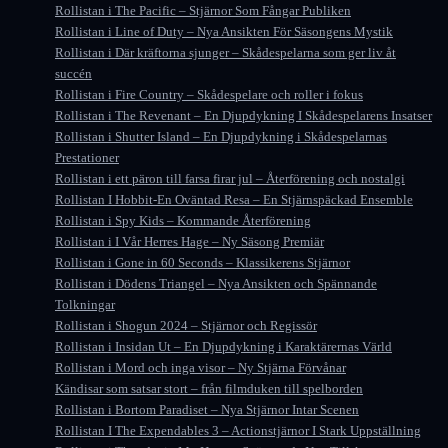
Rollistan i The Pacific – Stjärnor Som Fångar Publiken
Rollistan i Line of Duty – Nya Ansikten För Säsongens Mystik
Rollistan i Där kräftorna sjunger – Skådespelarna som ger liv åt
succén
Rollistan i Fire Country – Skådespelare och roller i fokus
Rollistan i The Revenant – En Djupdykning I Skådespelarens Insatser
Rollistan i Shutter Island – En Djupdykning i Skådespelarnas
Prestationer
Rollistan i ett päron till farsa firar jul – Återförening och nostalgi
Rollistan I Hobbit-En Oväntad Resa – En Stjärnspäckad Ensemble
Rollistan i Spy Kids – Kommande Återförening
Rollistan i I Vår Herres Hage – Ny Säsong Premiär
Rollistan i Gone in 60 Seconds – Klassikerens Stjärnor
Rollistan i Dödens Triangel – Nya Ansikten och Spännande
Tolkningar
Rollistan i Shogun 2024 – Stjärnor och Regissör
Rollistan i Insidan Ut – En Djupdykning i Karaktärernas Värld
Rollistan i Mord och inga visor – Ny Stjärna Förvånar
Kändisar som satsar stort – från filmduken till spelborden
Rollistan i Bortom Paradiset – Nya Stjärnor Intar Scenen
Rollistan I The Expendables 3 – Actionstjärnor I Stark Uppställning