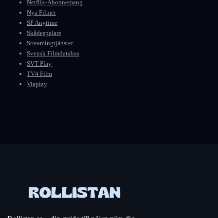
Netflix-Abonnemang
Nya Filmer
SF Anytime
Skådespelare
Streamingtjänster
Svensk Filmdatabas
SVT Play
TV4 Film
Viaplay