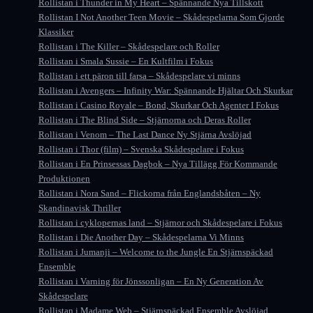
Rollistan i Thunder in My Heart – Spännande Nya Tillskott
Rollistan I Not Another Teen Movie – Skådespelarna Som Gjorde
Klassiker
Rollistan i The Killer – Skådespelare och Roller
Rollistan i Smala Sussie – En Kultfilm i Fokus
Rollistan i ett päron till farsa – Skådespelare vi minns
Rollistan i Avengers – Infinity War: Spännande Hjältar Och Skurkar
Rollistan i Casino Royale – Bond, Skurkar Och Agenter I Fokus
Rollistan i The Blind Side – Stjärnorna och Deras Roller
Rollistan i Venom – The Last Dance Ny Stjärna Avslöjad
Rollistan i Thor (film) – Svenska Skådespelare i Fokus
Rollistan i En Prinsessas Dagbok – Nya Tillägg För Kommande
Produktionen
Rollistan i Nora Sand – Flickorna från Englandsbåten – Ny
Skandinavisk Thriller
Rollistan i cyklopernas land – Stjärnor och Skådespelare i Fokus
Rollistan i Die Another Day – Skådespelarna Vi Minns
Rollistan i Jumanji – Welcome to the Jungle En Stjärnspäckad
Ensemble
Rollistan i Varning för Jönssonligan – En Ny Generation Av
Skådespelare
Rollistan i Madame Web – Stjärnspäckad Ensemble Avslöjad