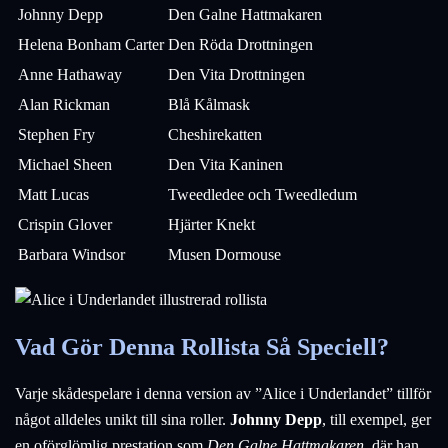
Johnny Depp
Den Galne Hattmakaren
Helena Bonham Carter
Den Röda Drottningen
Anne Hathaway
Den Vita Drottningen
Alan Rickman
Blå Kålmask
Stephen Fry
Cheshirekatten
Michael Sheen
Den Vita Kaninen
Matt Lucas
Tweedledee och Tweedledum
Crispin Glover
Hjärter Knekt
Barbara Windsor
Musen Dormouse
Vad Gör Denna Rollista Så Speciell?
Varje skådespelare i denna version av ”Alice i Underlandet” tillför
något alldeles unikt till sina roller.
Johnny Depp
, till exempel, ger
en oförglömlig prestation som
Den Galne Hattmakaren
, där han